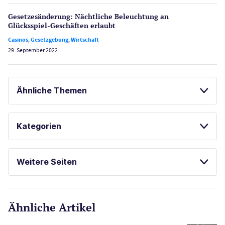
Gesetzes­änderung: Nächtliche Beleuch­tung an
Glücksspiel-Geschäften erlaubt
Casinos
,
Gesetzgebung
,
Wirtschaft
29. September 2022
Ähnliche Themen
MERKUR CASINO TEST
MERKUR SPIELE
Kategorien
SPIELAUTOMATEN
MERKUR CASINOS
Casinos
ONLINE SPIELOTHEKEN
Weitere Seiten
E-Sport
CasinoOnline.de
Ähnliche Artikel
Gesetzgebung
Echtgeld