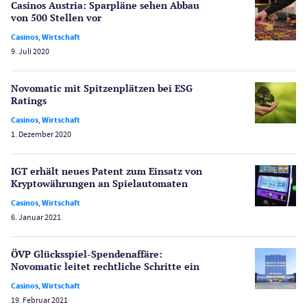
Casinos Austria: Sparpläne sehen Abbau
Lotterie
von 500 Stellen vor
PayPal Casinos
Casinos
,
Wirtschaft
9. Juli 2020
Poker
Novoline Casinos
Novomatic mit Spitzenplätzen bei ESG
Schlagzeilen
Ratings
Merkur Casinos
Casinos
,
Wirtschaft
Spiele
1. Dezember 2020
Spielautomaten
Spielerschutz
IGT erhält neues Patent zum Einsatz von
Casino Testberichte
Kryptowährungen an Spielautomaten
Casinos
,
Wirtschaft
Sport
6. Januar 2021
Bonus Ohne Einzahlung
Wetten
ÖVP Glücksspiel-Spendenaffäre:
Slot Freispiele
Novomatic leitet rechtliche Schritte ein
Wirtschaft
Casinos
,
Wirtschaft
19. Februar 2021