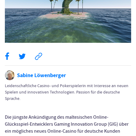
Sabine Löwenberger
Leidenschaftliche Casino- und Pokerspielerin mit Interesse an neuen
Spielen und innovativen Technologien. Passion für die deutsche
Sprache.
Die jüngste Ankündigung des maltesischen Online-
Glücksspiel-Entwicklers Gaming Innovation Group (GIG) über
ein mögliches neues Online-Casino für deutsche Kunden