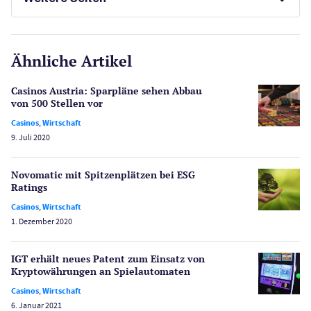
E-Sport
CasinoOnline.de
Ähnliche Artikel
Gesetzgebung
Echtgeld
Casinos Austria: Sparpläne sehen Abbau
Lotterie
von 500 Stellen vor
PayPal Casinos
Casinos
,
Wirtschaft
9. Juli 2020
Poker
Novoline Casinos
Novomatic mit Spitzenplätzen bei ESG
Schlagzeilen
Ratings
Merkur Casinos
Casinos
,
Wirtschaft
Spiele
1. Dezember 2020
Spielautomaten
Spielerschutz
IGT erhält neues Patent zum Einsatz von
Casino Testberichte
Kryptowährungen an Spielautomaten
Casinos
,
Wirtschaft
Sport
6. Januar 2021
Bonus Ohne Einzahlung