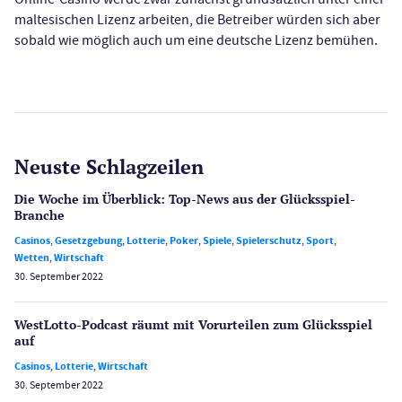
maltesischen Lizenz arbeiten, die Betreiber würden sich aber
sobald wie möglich auch um eine deutsche Lizenz bemühen.
Neuste Schlagzeilen
Die Woche im Überblick: Top-News aus der Glücksspiel-
Branche
Casinos
,
Gesetzgebung
,
Lotterie
,
Poker
,
Spiele
,
Spielerschutz
,
Sport
,
Wetten
,
Wirtschaft
30. September 2022
WestLotto-Podcast räumt mit Vorurteilen zum Glücksspiel
auf
Casinos
,
Lotterie
,
Wirtschaft
30. September 2022