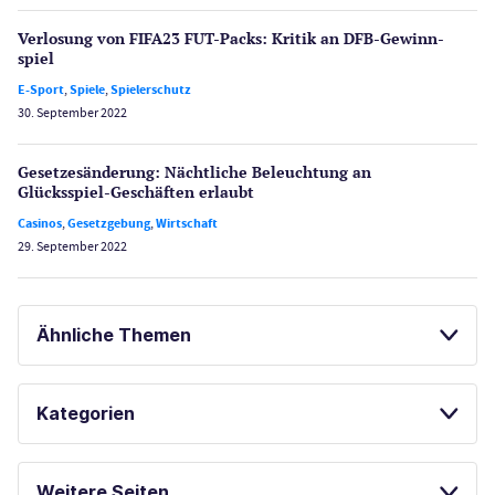
Verlosung von FIFA23 FUT-Packs: Kritik an DFB-Gewinn­
spiel
E-Sport
,
Spiele
,
Spielerschutz
30. September 2022
Gesetzes­änderung: Nächtliche Beleuch­tung an
Glücksspiel-Geschäften erlaubt
Casinos
,
Gesetzgebung
,
Wirtschaft
29. September 2022
Ähnliche Themen
GLÜCKSSPIEL ONLINE
Kategorien
BESTE ONLINE CASINOS
Casinos
Weitere Seiten