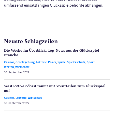
umfassend einsatzfähigen Glücksspielbehörde abhängen.
Neuste Schlagzeilen
Die Woche im Überblick: Top-News aus der Glücksspiel-
Branche
Casinos
,
Gesetzgebung
,
Lotterie
,
Poker
,
Spiele
,
Spielerschutz
,
Sport
,
Wetten
,
Wirtschaft
30. September 2022
WestLotto-Podcast räumt mit Vorurteilen zum Glücksspiel
auf
Casinos
,
Lotterie
,
Wirtschaft
30. September 2022