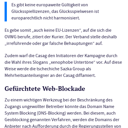
Es gibt keine europaweite Gültigkeit von
Glücksspiellizenzen, das Glücksspielwesen ist
europarechtlich nicht harmonisiert.
Es gebe somit „auch keine EU-Lizenzen“, auf die sich die
OVWG berufe, zitiert der Kurier. Der Verband stelle deshalb
„irreführende oder gar falsche Behauptungen“ auf.
Zudem warf die Casag den Initiatoren der Kampagne durch
die Wahl ihres Slogans „xenophobe Untertöne“ vor. Auf diese
Weise werde die tschechiche Sazka Group als
Mehrheitsanteilseigner an der Casag diffamiert.
Gefürchtete Web-Blockade
Zu einem wichtigen Werkzeug bei der Beschränkung des
Zugangs ungewollter Betreiber könnte das Domain Name
System Blocking (DNS-Blocking) werden. Bei diesem, auch
Geoblocking genannten Verfahren, werden die Domains der
Anbieter nach Aufforderung durch die Regierungsstellen von