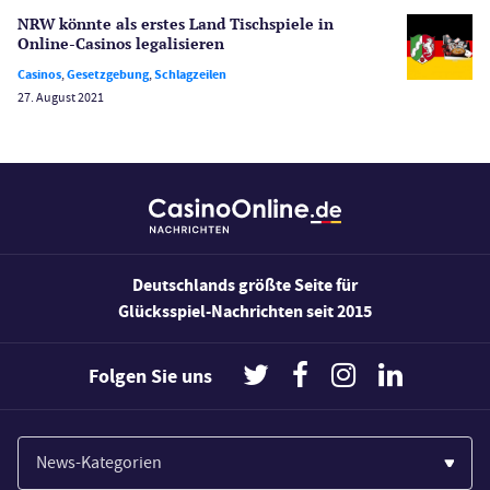
Wetten
NRW könnte als erstes Land Tischspiele in
Slot Freispiele
Online-Casinos legalisieren
Wirtschaft
Casinos
,
Gesetzgebung
,
Schlagzeilen
27. August 2021
Deutschlands größte Seite für
Glücksspiel-Nachrichten seit 2015
Folgen Sie uns
News-Kategorien