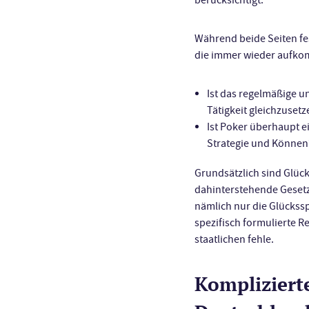
Während beide Seiten fes
die immer wieder aufko
Ist das regelmäßige un
Tätigkeit gleichzusetz
Ist Poker überhaupt e
Strategie und Können
Grundsätzlich sind Glück
dahinterstehende Gesetz
nämlich nur die Glückssp
spezifisch formulierte R
staatlichen fehle.
Kompliziert