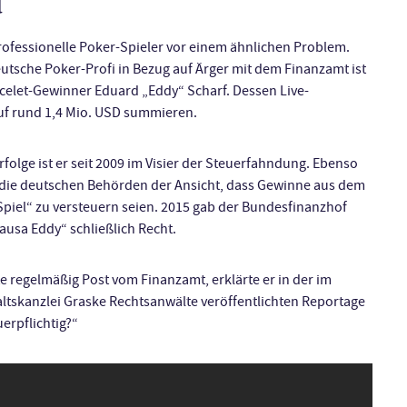
d
rofessionelle Poker-Spieler vor einem ähnlichen Problem.
utsche Poker-Profi in Bezug auf Ärger mit dem Finanzamt ist
elet-Gewinner Eduard „Eddy“ Scharf. Dessen Live-
auf rund 1,4 Mio. USD summieren.
folge ist er seit 2009 im Visier der Steuerfahndung. Ebenso
 die deutschen Behörden der Ansicht, dass Gewinne aus dem
Spiel“ zu versteuern seien. 2015 gab der Bundesfinanzhof
ausa Eddy“ schließlich Recht.
e regelmäßig Post vom Finanzamt, erklärte er in der im
tskanzlei Graske Rechtsanwälte veröffentlichten Reportage
erpflichtig?“