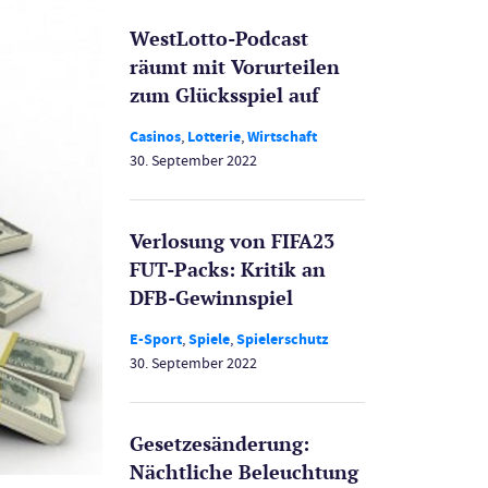
WestLotto-Podcast
räumt mit Vorurteilen
zum Glücksspiel auf
Casinos
,
Lotterie
,
Wirtschaft
30. September 2022
Verlosung von FIFA23
FUT-Packs: Kritik an
DFB-Gewinn­spiel
E-Sport
,
Spiele
,
Spielerschutz
30. September 2022
Gesetzes­änderung:
Nächtliche Beleuch­tung