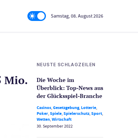
Samstag, 08. August 2026
NEUSTE SCHLAGZEILEN
5 Mio.
Die Woche im
Überblick: Top-News aus
der Glücksspiel-Branche
Casinos
,
Gesetzgebung
,
Lotterie
,
Poker
,
Spiele
,
Spielerschutz
,
Sport
,
Wetten
,
Wirtschaft
30. September 2022