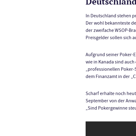
Deutschlan
In Deutschland stehen p
Der wohl bekannteste de
der zweifache WSOP-Brac
Preisgelder sollen sich 
Aufgrund seiner Poker-Er
wie in Kanada sind auch
„professionellen Poker-
dem Finanzamt in der „C
Scharf erhalte noch heut
September von der Anwal
„Sind Pokergewinne steu