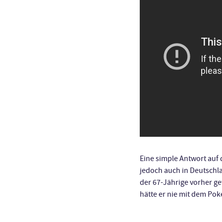
Eine simple Antwort auf d
jedoch auch in Deutschla
der 67-Jährige vorher g
hätte er nie mit dem Po