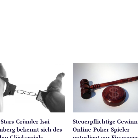
Stars-Gründer Isai
Steuer­pflichtige Gewinn
nberg bekennt sich des
Online-Poker-Spieler
alen Glücksspiels
unterliegt vor Finanz­ge