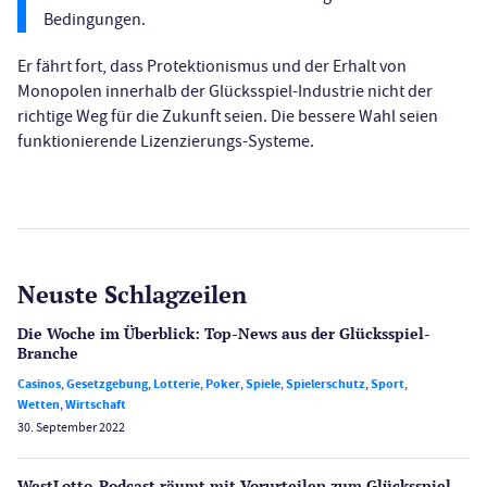
Bedingungen.
Er fährt fort, dass Protektionismus und der Erhalt von
Monopolen innerhalb der Glücksspiel-Industrie nicht der
richtige Weg für die Zukunft seien. Die bessere Wahl seien
funktionierende Lizenzierungs-Systeme.
Neuste Schlagzeilen
Die Woche im Überblick: Top-News aus der Glücksspiel-
Branche
Casinos
,
Gesetzgebung
,
Lotterie
,
Poker
,
Spiele
,
Spielerschutz
,
Sport
,
Wetten
,
Wirtschaft
30. September 2022
WestLotto-Podcast räumt mit Vorurteilen zum Glücksspiel