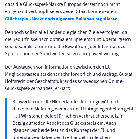
dass die Glücksspiel-Märkte Europas derzeit noch nicht
eingehend verknüpft seien. Jeder Staat könne seinen
Glücksspiel-Markt nach eigenem Belieben regulieren
.
Dennoch sollen alle Länder die gleichen Ziele verfolgen, da
die Bedürfnisse nach optimalem Spielerschutz überall gleich
seien. Kanalisierung und die Bewahrung der Integrität des
Sportes und der Sportwetten seien europaweit wichtig.
Der Austausch von Informationen zwischen den EU-
Mitgliedsstaaten sei daher sehr förderlich und wichtig. Gustaf
Hoffstedt, der Geschäftsführer des schwedischen Online-
Glücksspiel-Verbandes, erklärt:
Schweden und die Niederlande sind für gewöhnlich
derselben Meinung, wenn es um EU-Angelegenheiten geht
[…] Wir stehen beide für hohen Verbraucherschutz in
Bezug auf jeden Aspekt des Glücksspiels ein. Auch
glauben wir beide fest an das Konzept der EU und
unterstützen daher den Freihandel zu gleichen