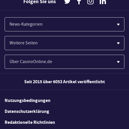
Folgen Sie uns
News-Kategorien
Casinos
Weitere Seiten
Wirtschaft
Paypal Casinos
Spiele
Über CasinoOnline.de
Novoline Casinos
Poker
Über Uns
Merkur Casinos
Seit 2015 über 6053 Artikel veröffentlicht
Sport
Unsere Experten
Spielautomaten
Gesetzgebung
Wie wir bewerten
Nutzungsbedingungen
Casino Testberichte
Schlagzeilen
FAQs
Datenschutzerklärung
Casino Bonus Angebote
E-Sport
Redaktionelle Richtlinien
Kostenlose Spiele
Lotterie