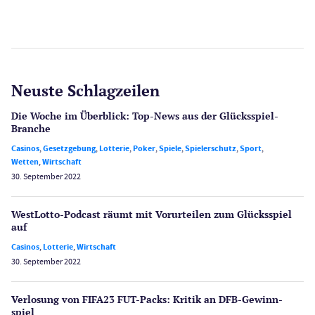
Neuste Schlagzeilen
Die Woche im Überblick: Top-News aus der Glücksspiel-
Branche
Casinos
,
Gesetzgebung
,
Lotterie
,
Poker
,
Spiele
,
Spielerschutz
,
Sport
,
Wetten
,
Wirtschaft
30. September 2022
WestLotto-Podcast räumt mit Vorurteilen zum Glücksspiel
auf
Casinos
,
Lotterie
,
Wirtschaft
30. September 2022
Verlosung von FIFA23 FUT-Packs: Kritik an DFB-Gewinn­
spiel