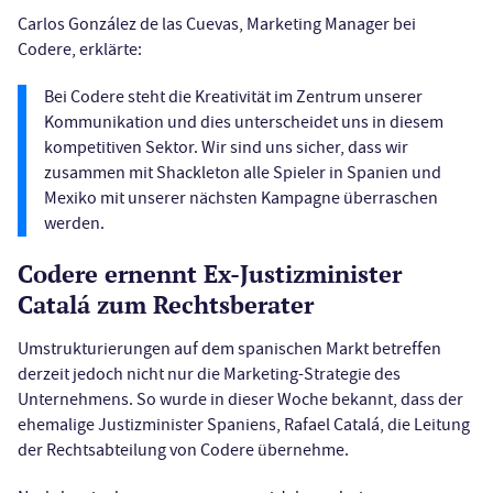
Carlos González de las Cuevas, Marketing Manager bei
Codere, erklärte:
Bei Codere steht die Kreativität im Zentrum unserer
Kommunikation und dies unterscheidet uns in diesem
kompetitiven Sektor. Wir sind uns sicher, dass wir
zusammen mit Shackleton alle Spieler in Spanien und
Mexiko mit unserer nächsten Kampagne überraschen
werden.
Codere ernennt Ex-Justizminister
Catalá zum Rechtsberater
Umstrukturierungen auf dem spanischen Markt betreffen
derzeit jedoch nicht nur die Marketing-Strategie des
Unternehmens. So wurde in dieser Woche bekannt, dass der
ehemalige Justizminister Spaniens, Rafael Catalá, die Leitung
der Rechtsabteilung von Codere übernehme.