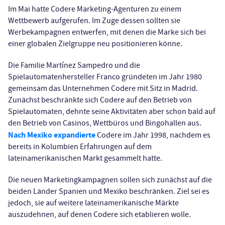
Im Mai hatte Codere Marketing-Agenturen zu einem
Wettbewerb aufgerufen. Im Zuge dessen sollten sie
Werbekampagnen entwerfen, mit denen die Marke sich bei
einer globalen Zielgruppe neu positionieren könne.
Die Familie Martínez Sampedro und die
Spielautomatenhersteller Franco gründeten im Jahr 1980
gemeinsam das Unternehmen Codere mit Sitz in Madrid.
Zunächst beschränkte sich Codere auf den Betrieb von
Spielautomaten, dehnte seine Aktivitäten aber schon bald auf
den Betrieb von Casinos, Wettbüros und Bingohallen aus.
Nach Mexiko expandierte
Codere im Jahr 1998, nachdem es
bereits in Kolumbien Erfahrungen auf dem
lateinamerikanischen Markt gesammelt hatte.
Die neuen Marketingkampagnen sollen sich zunächst auf die
beiden Länder Spanien und Mexiko beschränken. Ziel sei es
jedoch, sie auf weitere lateinamerikanische Märkte
auszudehnen, auf denen Codere sich etablieren wolle.