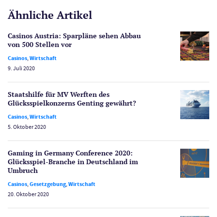
Ähnliche Artikel
Gesetzgebung
Echtgeld
Casinos Austria: Sparpläne sehen Abbau
Lotterie
von 500 Stellen vor
PayPal Casinos
Casinos
,
Wirtschaft
9. Juli 2020
Poker
Novoline Casinos
Staatshilfe für MV Werften des
Schlagzeilen
Glücksspiel­konzerns Genting gewährt?
Merkur Casinos
Casinos
,
Wirtschaft
Spiele
5. Oktober 2020
Spielautomaten
Spielerschutz
Gaming in Germany Conference 2020:
Casino Testberichte
Glücksspiel-Branche in Deutschland im
Umbruch
Sport
Casinos
,
Gesetzgebung
,
Wirtschaft
Bonus Ohne Einzahlung
20. Oktober 2020
Wetten
Slot Freispiele