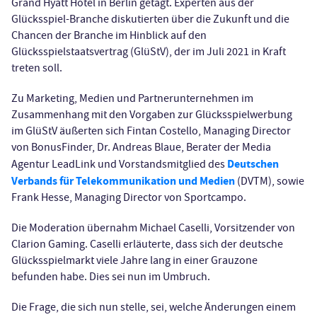
Grand Hyatt Hotel in Berlin getagt. Experten aus der
Glücksspiel-Branche diskutierten über die Zukunft und die
Chancen der Branche im Hinblick auf den
Glücksspielstaatsvertrag (GlüStV), der im Juli 2021 in Kraft
treten soll.
Zu Marketing, Medien und Partnerunternehmen im
Zusammenhang mit den Vorgaben zur Glücksspielwerbung
im GlüStV äußerten sich Fintan Costello, Managing Director
von BonusFinder, Dr. Andreas Blaue, Berater der Media
Deutschen
Agentur LeadLink und Vorstandsmitglied des
Verbands für Telekommunikation und Medien
(DVTM), sowie
Frank Hesse, Managing Director von Sportcampo.
Die Moderation übernahm Michael Caselli, Vorsitzender von
Clarion Gaming. Caselli erläuterte, dass sich der deutsche
Glücksspielmarkt viele Jahre lang in einer Grauzone
befunden habe. Dies sei nun im Umbruch.
Die Frage, die sich nun stelle, sei, welche Änderungen einem