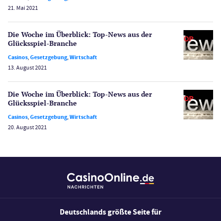
Spiele
21. Mai 2021
Spielautomaten
Spielerschutz
Die Woche im Überblick: Top-News aus der
Casino Testberichte
Glücksspiel-Branche
Casinos
,
Gesetzgebung
,
Wirtschaft
Sport
13. August 2021
Bonus Ohne Einzahlung
Wetten
Die Woche im Überblick: Top-News aus der
Slot Freispiele
Glücksspiel-Branche
Wirtschaft
Casinos
,
Gesetzgebung
,
Wirtschaft
20. August 2021
Deutschlands größte Seite für