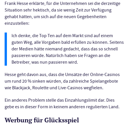
Frank Hesse erklärte, für die Unternehmen sei die derzeitige
Situation sehr hektisch, da sie wenig Zeit zur Verfügung
gehabt hätten, um sich auf die neuen Gegebenheiten
einzustellen:
Ich denke, die Top Ten auf dem Markt sind auf einem
guten Weg, alle Vorgaben bald erfüllen zu können. Seitens
der Medien hätte niemand gedacht, dass das so schnell
passieren würde. Natürlich haben sie Fragen an die
Betreiber, was nun passieren wird.
Hesse geht davon aus, dass die Umsätze der Online-Casinos
um rund 20 % sinken würden, da zahlreiche Spielangebote
wie Blackjack, Roulette und Live-Casinos wegfielen.
Ein anderes Problem stelle das Einzahlungslimit dar. Dies
gebe es in dieser Form in keinem anderen regulierten Land.
Werbung für Glücksspiel