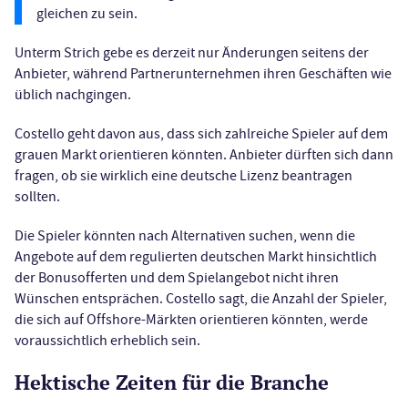
gleichen zu sein.
Unterm Strich gebe es derzeit nur Änderungen seitens der
Anbieter, während Partnerunternehmen ihren Geschäften wie
üblich nachgingen.
Costello geht davon aus, dass sich zahlreiche Spieler auf dem
grauen Markt orientieren könnten. Anbieter dürften sich dann
fragen, ob sie wirklich eine deutsche Lizenz beantragen
sollten.
Die Spieler könnten nach Alternativen suchen, wenn die
Angebote auf dem regulierten deutschen Markt hinsichtlich
der Bonusofferten und dem Spielangebot nicht ihren
Wünschen entsprächen. Costello sagt, die Anzahl der Spieler,
die sich auf Offshore-Märkten orientieren könnten, werde
voraussichtlich erheblich sein.
Hektische Zeiten für die Branche