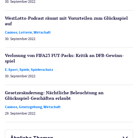
30. September 2022
WestLotto-Podcast räumt mit Vorurteilen zum Glücksspiel
auf
Casinos
,
Lotterie
,
Wirtschaft
30. September 2022
Verlosung von FIFA23 FUT-Packs: Kritik an DFB-Gewinn­
spiel
E-Sport
,
Spiele
,
Spielerschutz
30. September 2022
Gesetzes­änderung: Nächtliche Beleuch­tung an
Glücksspiel-Geschäften erlaubt
Casinos
,
Gesetzgebung
,
Wirtschaft
29. September 2022