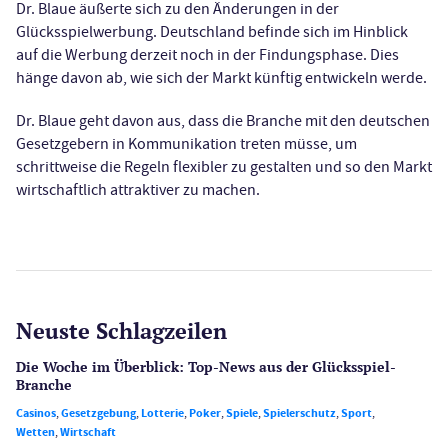
Dr. Blaue äußerte sich zu den Änderungen in der
Glücksspielwerbung. Deutschland befinde sich im Hinblick
auf die Werbung derzeit noch in der Findungsphase. Dies
hänge davon ab, wie sich der Markt künftig entwickeln werde.
Dr. Blaue geht davon aus, dass die Branche mit den deutschen
Gesetzgebern in Kommunikation treten müsse, um
schrittweise die Regeln flexibler zu gestalten und so den Markt
wirtschaftlich attraktiver zu machen.
Neuste Schlagzeilen
Die Woche im Überblick: Top-News aus der Glücksspiel-
Branche
Casinos
,
Gesetzgebung
,
Lotterie
,
Poker
,
Spiele
,
Spielerschutz
,
Sport
,
Wetten
,
Wirtschaft