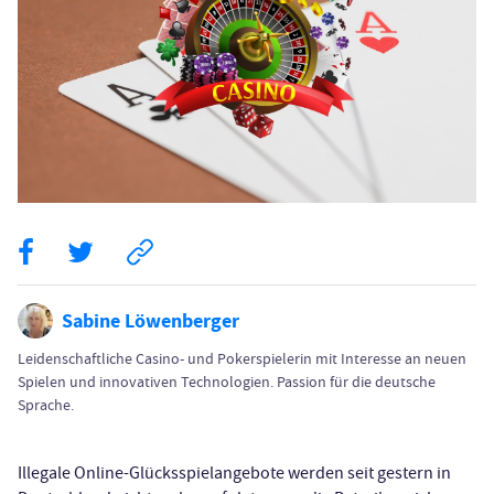
Sabine Löwenberger
Leidenschaftliche Casino- und Pokerspielerin mit Interesse an neuen
Spielen und innovativen Technologien. Passion für die deutsche
Sprache.
Illegale Online-Glücksspielangebote werden seit gestern in