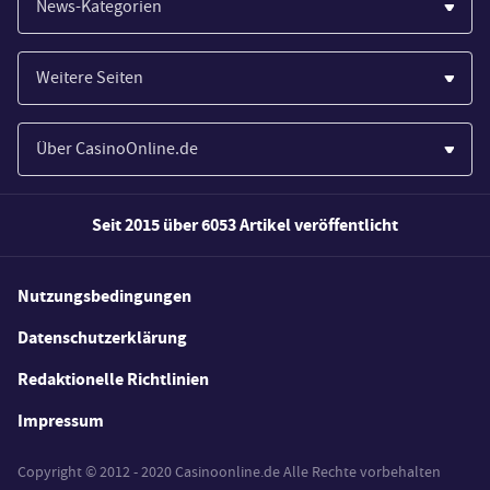
News-Kategorien
Casinos
Weitere Seiten
Wirtschaft
Paypal Casinos
Spiele
Über CasinoOnline.de
Novoline Casinos
Poker
Über Uns
Merkur Casinos
Seit 2015 über 6053 Artikel veröffentlicht
Sport
Unsere Experten
Spielautomaten
Gesetzgebung
Wie wir bewerten
Nutzungsbedingungen
Casino Testberichte
Schlagzeilen
FAQs
Datenschutzerklärung
Casino Bonus Angebote
E-Sport
Redaktionelle Richtlinien
Kostenlose Spiele
Lotterie
Impressum
Spielerschutz
Copyright © 2012 - 2020 Casinoonline.de Alle Rechte vorbehalten