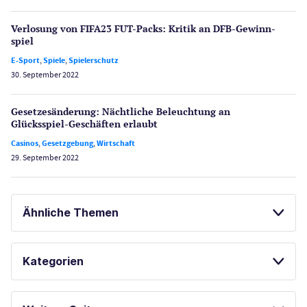
Verlosung von FIFA23 FUT-Packs: Kritik an DFB-Gewinn­
spiel
E-Sport
,
Spiele
,
Spielerschutz
30. September 2022
Gesetzes­änderung: Nächtliche Beleuch­tung an
Glücksspiel-Geschäften erlaubt
Casinos
,
Gesetzgebung
,
Wirtschaft
29. September 2022
Ähnliche Themen
MEGA MOOLAH
Kategorien
CASINO SPIELE KOSTENLOS
Casinos
GLÜCKSSPIEL ONLINE