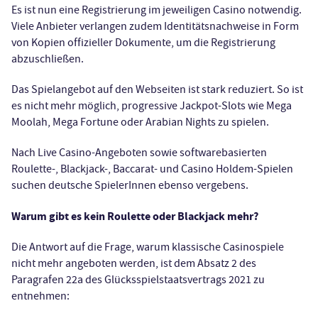
Es ist nun eine Registrierung im jeweiligen Casino notwendig.
Viele Anbieter verlangen zudem Identitätsnachweise in Form
von Kopien offizieller Dokumente, um die Registrierung
abzuschließen.
Das Spielangebot auf den Webseiten ist stark reduziert. So ist
es nicht mehr möglich, progressive Jackpot-Slots wie Mega
Moolah, Mega Fortune oder Arabian Nights zu spielen.
Nach Live Casino-Angeboten sowie softwarebasierten
Roulette-, Blackjack-, Baccarat- und Casino Holdem-Spielen
suchen deutsche SpielerInnen ebenso vergebens.
Warum gibt es kein Roulette oder Blackjack mehr?
Die Antwort auf die Frage, warum klassische Casinospiele
nicht mehr angeboten werden, ist dem Absatz 2 des
Paragrafen 22a des Glücksspielstaatsvertrags 2021 zu
entnehmen: