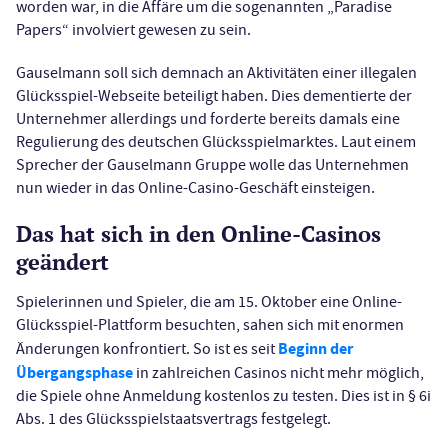
worden war, in die Affäre um die sogenannten „Paradise
Papers“ involviert gewesen zu sein.
Gauselmann soll sich demnach an Aktivitäten einer illegalen
Glücksspiel-Webseite beteiligt haben. Dies dementierte der
Unternehmer allerdings und forderte bereits damals eine
Regulierung des deutschen Glücksspielmarktes. Laut einem
Sprecher der Gauselmann Gruppe wolle das Unternehmen
nun wieder in das Online-Casino-Geschäft einsteigen.
Das hat sich in den Online-Casinos
geändert
Spielerinnen und Spieler, die am 15. Oktober eine Online-
Glücksspiel-Plattform besuchten, sahen sich mit enormen
Beginn der
Änderungen konfrontiert. So ist es seit
Übergangsphase
in zahlreichen Casinos nicht mehr möglich,
die Spiele ohne Anmeldung kostenlos zu testen. Dies ist in § 6i
Abs. 1 des Glücksspielstaatsvertrags festgelegt.