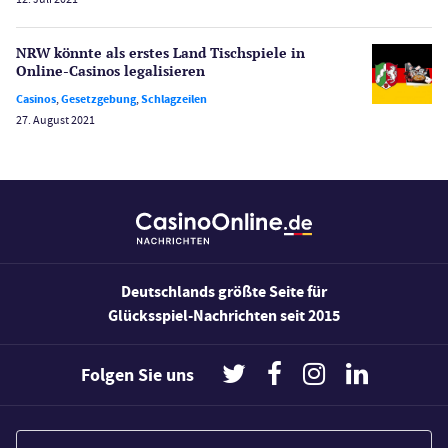
Bonus Ohne Einzahlung
Wetten
NRW könnte als erstes Land Tischspiele in
Slot Freispiele
Online-Casinos legalisieren
Wirtschaft
Casinos
,
Gesetzgebung
,
Schlagzeilen
27. August 2021
Deutschlands größte Seite für
Glücksspiel-Nachrichten seit 2015
Folgen Sie uns