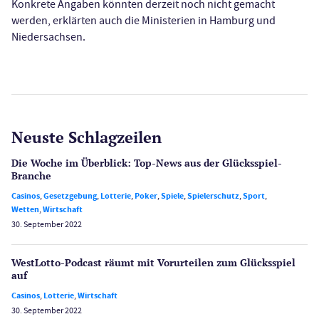
Konkrete Angaben könnten derzeit noch nicht gemacht
werden, erklärten auch die Ministerien in Hamburg und
Niedersachsen.
Neuste Schlagzeilen
Die Woche im Überblick: Top-News aus der Glücksspiel-
Branche
Casinos
,
Gesetzgebung
,
Lotterie
,
Poker
,
Spiele
,
Spielerschutz
,
Sport
,
Wetten
,
Wirtschaft
30. September 2022
WestLotto-Podcast räumt mit Vorurteilen zum Glücksspiel
auf
Casinos
,
Lotterie
,
Wirtschaft
30. September 2022