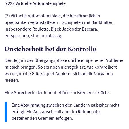
§ 22a Virtuelle Automatenspiele
(2) Virtuelle Automatenspiele, die herkömmlich in
Spielbanken veranstalteten Tischspielen mit Bankhalter,
insbesondere Roulette, Black Jack oder Baccara,
entsprechen, sind unzulässig.
Unsicherheit bei der Kontrolle
Der Beginn der Übergangsphase dürfte einige neue Probleme
mit sich bringen. So sei noch nicht geklärt, wie kontrolliert
werde, ob die Glücksspiel-Anbieter sich an die Vorgaben
hielten.
Eine Sprecherin der Innenbehörde in Bremen erklärte:
Eine Abstimmung zwischen den Ländern ist bisher nicht
erfolgt. Ein Austausch soll aber im Rahmen der
bestehenden Gremien erfolgen.