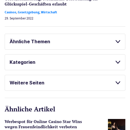
Glücksspiel-Geschäften erlaubt
Casinos
,
Gesetzgebung
,
Wirtschaft
29. September 2022
Ähnliche Themen
GLÜCKSSPIEL ONLINE
SPORTWETTEN
Kategorien
ONLINE POKER
BESTE ONLINE CASINOS
Casinos
ONLINE SPORTWETTEN
POKER
Weitere Seiten
E-Sport
CasinoOnline.de
Ähnliche Artikel
Gesetzgebung
Echtgeld
Werbespot für Online Casino Star Wins
Lotterie
wegen Frauenfeindlichkeit verboten