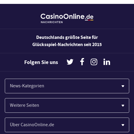
Deutschlands größte Seite für
Glücksspiel-Nachrichten seit 2015
Folgen Sie uns
News-Kategorien
Casinos
Weitere Seiten
Wirtschaft
Paypal Casinos
Spiele
Über CasinoOnline.de
Novoline Casinos