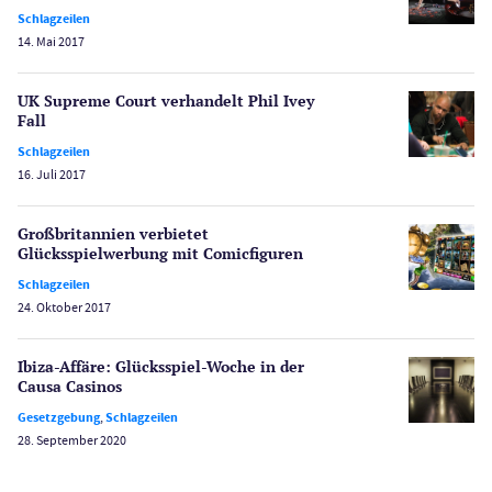
PayPal Casinos
Schlagzeilen
14. Mai 2017
Poker
Novoline Casinos
UK Supreme Court verhandelt Phil Ivey
Schlagzeilen
Fall
Merkur Casinos
Schlagzeilen
Spiele
16. Juli 2017
Spielautomaten
Spielerschutz
Großbritannien verbietet
Casino Testberichte
Glücksspielwerbung mit Comicfiguren
Schlagzeilen
Sport
24. Oktober 2017
Bonus Ohne Einzahlung
Wetten
Ibiza-Affäre: Glücksspiel-Woche in der
Slot Freispiele
Causa Casinos
Wirtschaft
Gesetzgebung
,
Schlagzeilen
28. September 2020