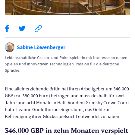
Sabine Löwenberger
Leidenschaftliche Casino- und Pokerspielerin mit Interesse an neuen
Spielen und innovativen Technologien. Passion für die deutsche
Sprache.
Eine alleinerziehende Britin hat ihren Arbeitgeber um 346.000
GBP (ca. 380.000 Euro) betrogen und muss deshalb für zwei
Jahre und acht Monate in Haft. Vor dem Grimsby Crown Court
hatte Leanne Gouldthorpe eingeräumt, das Geld zur
Befriedigung ihrer Glücksspielsucht entwendet zu haben.
346.000 GBP in zehn Monaten verspielt