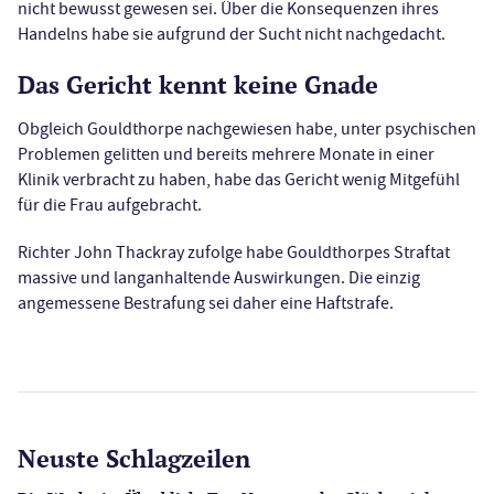
nicht bewusst gewesen sei. Über die Konsequenzen ihres
Handelns habe sie aufgrund der Sucht nicht nachgedacht.
Das Gericht kennt keine Gnade
Obgleich Gouldthorpe nachgewiesen habe, unter psychischen
Problemen gelitten und bereits mehrere Monate in einer
Klinik verbracht zu haben, habe das Gericht wenig Mitgefühl
für die Frau aufgebracht.
Richter John Thackray zufolge habe Gouldthorpes Straftat
massive und langanhaltende Auswirkungen. Die einzig
angemessene Bestrafung sei daher eine Haftstrafe.
Neuste Schlagzeilen