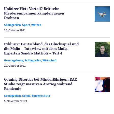
Novoline Casinos
Unfairer Wett-Vorteil? Britische
Schlagzeilen
Pferderenn­bahnen kämpfen gegen
Merkur Casinos
Drohnen
Spiele
Schlagzeilen
,
Sport
,
Wetten
Spielautomaten
20. Oktober 2021
Spielerschutz
Casino Testberichte
Exklusiv: Deutschland, das Glücksspiel und
die Mafia – Interview mit dem Mafia-
Experten Sandro Mattioli – Teil 4
Sport
Bonus Ohne Einzahlung
Gesetzgebung
,
Schlagzeilen
,
Wirtschaft
29. Oktober 2021
Wetten
Slot Freispiele
Gaming Disorder bei Minderjährigen: DAK-
Wirtschaft
Studie zeigt massiven Anstieg während
Pandemie
Schlagzeilen
,
Spiele
,
Spielerschutz
5. November 2021