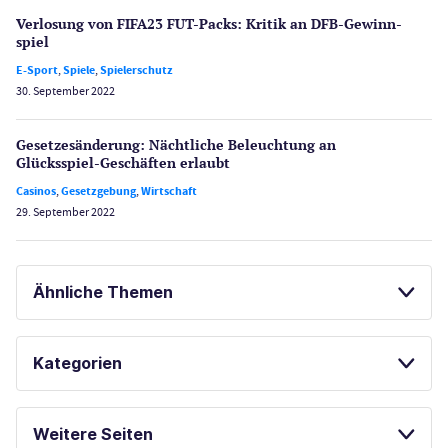
Verlosung von FIFA23 FUT-Packs: Kritik an DFB-Gewinn­
spiel
E-Sport
,
Spiele
,
Spielerschutz
30. September 2022
Gesetzes­änderung: Nächtliche Beleuch­tung an
Glücksspiel-Geschäften erlaubt
Casinos
,
Gesetzgebung
,
Wirtschaft
29. September 2022
Ähnliche Themen
SPIELAUTOMATEN
Kategorien
ONLINE ROULETTE SPIELEN
Casinos
ONLINE BLACKJACK
SCHWEIZ CASINOS
Weitere Seiten