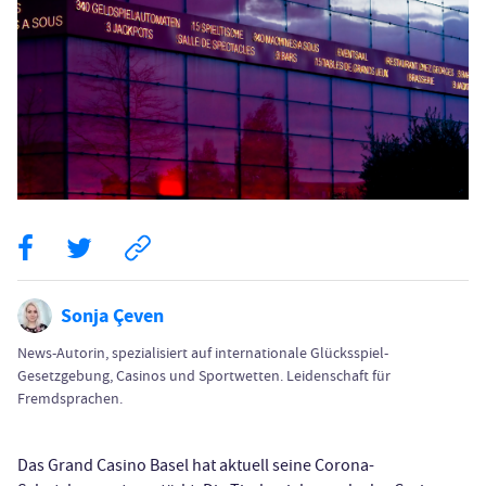
Sonja Çeven
News-Autorin, spezialisiert auf internationale Glücksspiel-
Gesetzgebung, Casinos und Sportwetten. Leidenschaft für
Fremdsprachen.
Das Grand Casino Basel hat aktuell seine Corona-