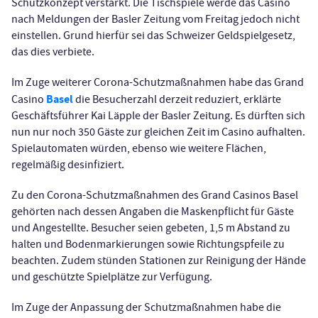
Schutzkonzept verstärkt. Die Tischspiele werde das Casino
nach Meldungen der Basler Zeitung vom Freitag jedoch nicht
einstellen. Grund hierfür sei das Schweizer Geldspielgesetz,
das dies verbiete.
Im Zuge weiterer Corona-Schutzmaßnahmen habe das Grand
Basel
Casino
die Besucherzahl derzeit reduziert, erklärte
Geschäftsführer Kai Läpple der Basler Zeitung. Es dürften sich
nun nur noch 350 Gäste zur gleichen Zeit im Casino aufhalten.
Spielautomaten würden, ebenso wie weitere Flächen,
regelmäßig desinfiziert.
Zu den Corona-Schutzmaßnahmen des Grand Casinos Basel
gehörten nach dessen Angaben die Maskenpflicht für Gäste
und Angestellte. Besucher seien gebeten, 1,5 m Abstand zu
halten und Bodenmarkierungen sowie Richtungspfeile zu
beachten. Zudem stünden Stationen zur Reinigung der Hände
und geschützte Spielplätze zur Verfügung.
Im Zuge der Anpassung der Schutzmaßnahmen habe die