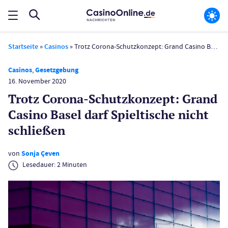
Startseite
»
Casinos
»
Trotz Corona-Schutzkonzept: Grand Casino Basel darf Spieltische nicht schließen
Casinos
,
Gesetzgebung
16. November 2020
Trotz Corona-Schutzkonzept: Grand
Casino Basel darf Spieltische nicht
schließen
von
Sonja Çeven
Lesedauer:
2
Minuten