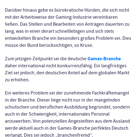
Darüber hinaus gebe es bürokratische Hürden, die sich nicht
mit der Arbeitsweise der Gaming-Industrie vereinbaren
ließen. Das Stellen und Bearbeiten von Anträgen dauerten zu
lang, was in einer derart schnelllebigen und sich stets
entwickelten Branche ein besonders großes Problem sei. Dies
müsse der Bund berücksichtigen, so Kruse.
Games-Branche
Zum jetzigen Zeitpunkt sei die deutsche
daher international nicht konkurrenzfähig. Ein langfristiges
Ziel sei jedoch, den deutschen Anteil auf dem globalen Markt
zu erhöhen.
Ein weiteres Problem sei der zunehmende Fachkräftemangel
in der Branche. Dieser liege nicht nur in der mangelnden
schulischen und beruflichen Ausbildung begründet, sondern
auch in der Schwierigkeit, internationales Personal
anzuwerben. Von potenziellen Angestellten aus dem Ausland
werde aktuell auch in der Games-Branche perfektes Deutsch
verlangt. Dies sei jedoch „branchenfremd“.