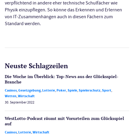
verpflichtend in andere eher technische Schulfächer wie
Physik einzupflegen. So könne das Erkennen und Erlernen
von IT-Zusammenhängen auch in diesen Fächern zum
Standard werden.
Neuste Schlagzeilen
Die Woche im Überblick: Top-News aus der Glücksspiel-
Branche
Casinos
,
Gesetzgebung
,
Lotterie
,
Poker
,
Spiele
,
Spielerschutz
,
Sport
,
Wetten
,
Wirtschaft
30. September 2022
WestLotto-Podcast räumt mit Vorurteilen zum Glücksspiel
auf
Casinos
,
Lotterie
,
Wirtschaft