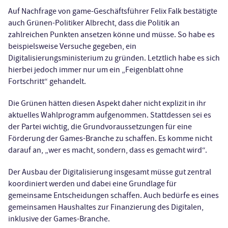
Auf Nachfrage von game-Geschäftsführer Felix Falk bestätigte
auch Grünen-Politiker Albrecht, dass die Politik an
zahlreichen Punkten ansetzen könne und müsse. So habe es
beispielsweise Versuche gegeben, ein
Digitalisierungsministerium zu gründen. Letztlich habe es sich
hierbei jedoch immer nur um ein „Feigenblatt ohne
Fortschritt“ gehandelt.
Die Grünen hätten diesen Aspekt daher nicht explizit in ihr
aktuelles Wahlprogramm aufgenommen. Stattdessen sei es
der Partei wichtig, die Grundvoraussetzungen für eine
Förderung der Games-Branche zu schaffen. Es komme nicht
darauf an, „wer es macht, sondern, dass es gemacht wird“.
Der Ausbau der Digitalisierung insgesamt müsse gut zentral
koordiniert werden und dabei eine Grundlage für
gemeinsame Entscheidungen schaffen. Auch bedürfe es eines
gemeinsamen Haushaltes zur Finanzierung des Digitalen,
inklusive der Games-Branche.