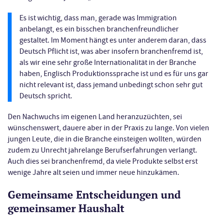
Es ist wichtig, dass man, gerade was Immigration
anbelangt, es ein bisschen branchenfreundlicher
gestaltet. Im Moment hängt es unter anderem daran, dass
Deutsch Pflicht ist, was aber insofern branchenfremd ist,
als wir eine sehr große Internationalität in der Branche
haben, Englisch Produktionssprache ist und es für uns gar
nicht relevant ist, dass jemand unbedingt schon sehr gut
Deutsch spricht.
Den Nachwuchs im eigenen Land heranzuzüchten, sei
wünschenswert, dauere aber in der Praxis zu lange. Von vielen
jungen Leute, die in die Branche einsteigen wollten, würden
zudem zu Unrecht jahrelange Berufserfahrungen verlangt.
Auch dies sei branchenfremd, da viele Produkte selbst erst
wenige Jahre alt seien und immer neue hinzukämen.
Gemeinsame Entscheidungen und
gemeinsamer Haushalt