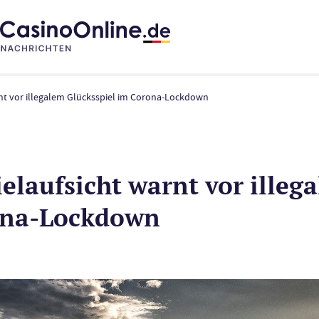
rnt vor illegalem Glücksspiel im Corona-Lockdown
l­aufsicht warnt vor illeg
rona-Lockdown