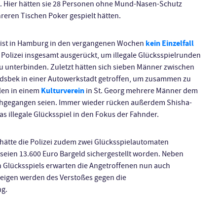
. Hier hätten sie 28 Personen ohne Mund-Nasen-Schutz
reren Tischen Poker gespielt hätten.
kein Einzelfall
 ist in Hamburg in den vergangenen Wochen
e Polizei insgesamt ausgerückt, um illegale Glücksspielrunden
u unterbinden. Zuletzt hätten sich sieben Männer zwischen
dsbek in einer Autowerkstadt getroffen, um zusammen zu
Kulturverein
len in einem
in St. Georg mehrere Männer dem
achgegangen seien. Immer wieder rücken außerdem Shisha-
as illegale Glücksspiel in den Fokus der Fahnder.
hätte die Polizei zudem zwei Glücksspielautomaten
seien 13.600 Euro Bargeld sichergestellt worden. Neben
n Glücksspiels erwarten die Angetroffenen nun auch
eigen werden des Verstoßes gegen die
g.