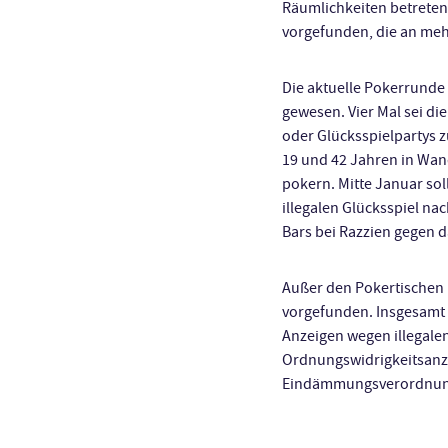
Räumlichkeiten betreten
vorgefunden, die an meh
Die aktuelle Pokerrunde
gewesen. Vier Mal sei di
oder Glücksspielpartys z
19 und 42 Jahren in Wan
pokern. Mitte Januar sol
illegalen Glücksspiel n
Bars bei Razzien gegen d
Außer den Pokertischen 
vorgefunden. Insgesamt 
Anzeigen wegen illegale
Ordnungswidrigkeitsanz
Eindämmungsverordnun