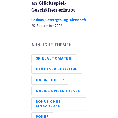
an Glücksspiel-
Geschäften erlaubt
Casinos
,
Gesetzgebung
,
Wirtschaft
29. September 2022
ÄHNLICHE THEMEN
SPIELAUTOMATEN
GLÜCKSSPIEL ONLINE
ONLINE POKER
ONLINE SPIELOTHEKEN
BONUS OHNE
EINZAHLUNG
POKER