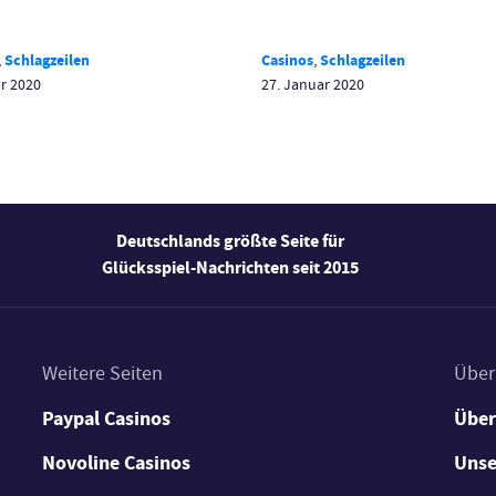
,
Schlagzeilen
Casinos
,
Schlagzeilen
r 2020
27. Januar 2020
Deutschlands größte Seite für
Glücksspiel-Nachrichten seit 2015
Weitere Seiten
Über
Paypal Casinos
Über
Novoline Casinos
Unse