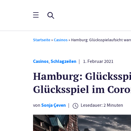
Startseite
»
Casinos
»
Hamburg: Glücksspiel­aufsicht wa
Casinos
Schlagzeilen
,
|
1. Februar 2021
Hamburg: Glücksspie
Glücksspiel im Co
Sonja Çeven
von
|
Lesedauer:
2
Minuten