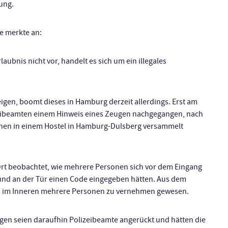
ung.
e merkte an:
rlaubnis nicht vor, handelt es sich um ein illegales
igen, boomt dieses in Hamburg derzeit allerdings. Erst am
zeibeamten einem Hinweis eines Zeugen nachgegangen, nach
nen in einem Hostel in Hamburg-Dulsberg versammelt
 Ort beobachtet, wie mehrere Personen sich vor dem Eingang
 und an der Tür einen Code eingegeben hätten. Aus dem
en im Inneren mehrere Personen zu vernehmen gewesen.
gen seien daraufhin Polizeibeamte angerückt und hätten die