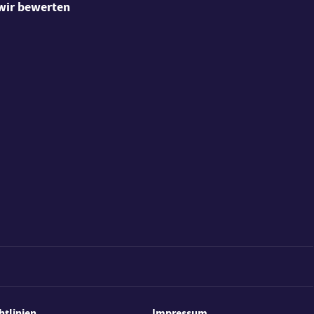
wir bewerten
s
htlinien
Impressum