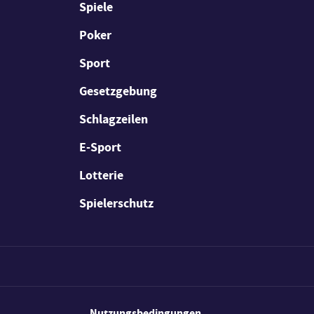
Spiele
Poker
Sport
Gesetzgebung
Schlagzeilen
E-Sport
Lotterie
Spielerschutz
Nutzungsbedingungen