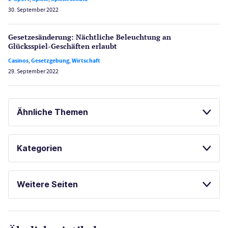
30. September 2022
Gesetzes­änderung: Nächtliche Beleuch­tung an
Glücksspiel-Geschäften erlaubt
Casinos
,
Gesetzgebung
,
Wirtschaft
29. September 2022
Ähnliche Themen
SPIELAUTOMATEN
GLÜCKSSPIEL ONLINE
Kategorien
SPORTWETTEN
Casinos
SPIELAUTOMATEN ONLINE SPIELEN
Weitere Seiten
KOSTENLOSE SPIELE
E-Sport
CasinoOnline.de
FREISPIELE OHNE EINZAHLUNG