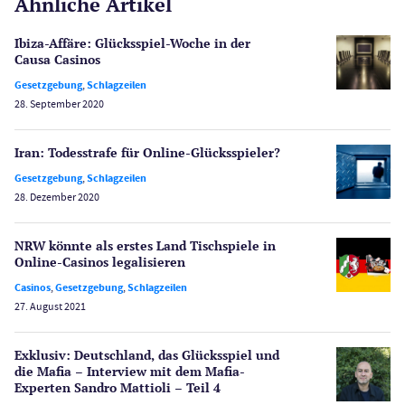
Ähnliche Artikel
Gesetzgebung
Echtgeld
Ibiza-Affäre: Glücksspiel-Woche in der
Lotterie
Causa Casinos
PayPal Casinos
Gesetzgebung
,
Schlagzeilen
28. September 2020
Poker
Novoline Casinos
Iran: Todesstrafe für Online-Glücksspieler?
Schlagzeilen
Merkur Casinos
Gesetzgebung
,
Schlagzeilen
28. Dezember 2020
Spiele
Spielautomaten
NRW könnte als erstes Land Tischspiele in
Spielerschutz
Online-Casinos legalisieren
Casino Testberichte
Casinos
,
Gesetzgebung
,
Schlagzeilen
27. August 2021
Sport
Bonus Ohne Einzahlung
Exklusiv: Deutschland, das Glücksspiel und
Wetten
die Mafia – Interview mit dem Mafia-
Slot Freispiele
Experten Sandro Mattioli – Teil 4