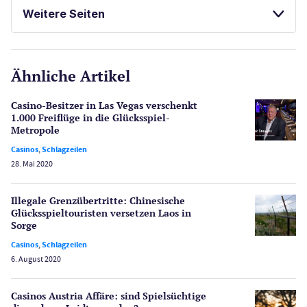
Casinos
KOSTENLOSE SPIELE
Weitere Seiten
FREISPIELE OHNE EINZAHLUNG
E-Sport
CasinoOnline.de
Ähnliche Artikel
Gesetzgebung
Echtgeld
Casino-Besitzer in Las Vegas verschenkt
Lotterie
1.000 Freiflüge in die Glücksspiel-
PayPal Casinos
Metropole
Casinos
,
Schlagzeilen
Poker
28. Mai 2020
Novoline Casinos
Schlagzeilen
Illegale Grenzübertritte: Chinesische
Merkur Casinos
Glücksspiel­touristen versetzen Laos in
Sorge
Spiele
Spielautomaten
Casinos
,
Schlagzeilen
6. August 2020
Spielerschutz
Casino Testberichte
Casinos Austria Affäre: sind Spielsüchtige