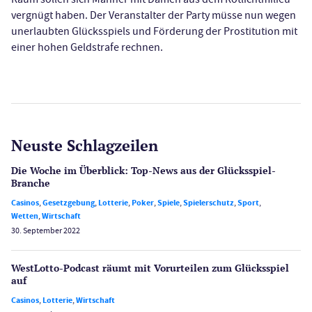
vergnügt haben. Der Veranstalter der Party müsse nun wegen
unerlaubten Glücksspiels und Förderung der Prostitution mit
einer hohen Geldstrafe rechnen.
Neuste Schlagzeilen
Die Woche im Überblick: Top-News aus der Glücksspiel-
Branche
Casinos
,
Gesetzgebung
,
Lotterie
,
Poker
,
Spiele
,
Spielerschutz
,
Sport
,
Wetten
,
Wirtschaft
30. September 2022
WestLotto-Podcast räumt mit Vorurteilen zum Glücksspiel
auf
Casinos
,
Lotterie
,
Wirtschaft