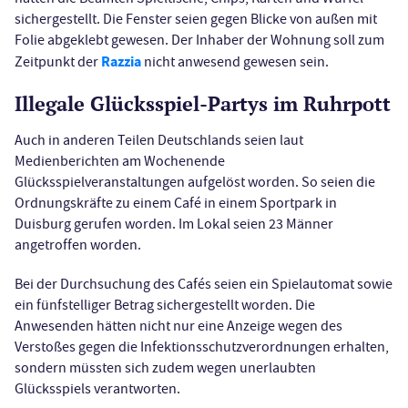
sichergestellt. Die Fenster seien gegen Blicke von außen mit
Folie abgeklebt gewesen. Der Inhaber der Wohnung soll zum
Razzia
Zeitpunkt der
nicht anwesend gewesen sein.
Illegale Glücksspiel-Partys im Ruhrpott
Auch in anderen Teilen Deutschlands seien laut
Medienberichten am Wochenende
Glücksspielveranstaltungen aufgelöst worden. So seien die
Ordnungskräfte zu einem Café in einem Sportpark in
Duisburg gerufen worden. Im Lokal seien 23 Männer
angetroffen worden.
Bei der Durchsuchung des Cafés seien ein Spielautomat sowie
ein fünfstelliger Betrag sichergestellt worden. Die
Anwesenden hätten nicht nur eine Anzeige wegen des
Verstoßes gegen die Infektionsschutzverordnungen erhalten,
sondern müssten sich zudem wegen unerlaubten
Glücksspiels verantworten.