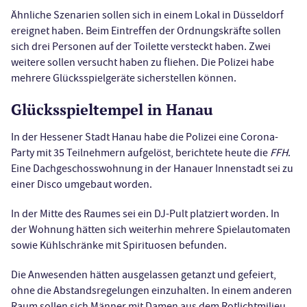
Ähnliche Szenarien sollen sich in einem Lokal in Düsseldorf
ereignet haben. Beim Eintreffen der Ordnungskräfte sollen
sich drei Personen auf der Toilette versteckt haben. Zwei
weitere sollen versucht haben zu fliehen. Die Polizei habe
mehrere Glücksspielgeräte sicherstellen können.
Glücksspieltempel in Hanau
In der Hessener Stadt Hanau habe die Polizei eine Corona-
Party mit 35 Teilnehmern aufgelöst, berichtete heute die
FFH
.
Eine Dachgeschosswohnung in der Hanauer Innenstadt sei zu
einer Disco umgebaut worden.
In der Mitte des Raumes sei ein DJ-Pult platziert worden. In
der Wohnung hätten sich weiterhin mehrere Spielautomaten
sowie Kühlschränke mit Spirituosen befunden.
Die Anwesenden hätten ausgelassen getanzt und gefeiert,
ohne die Abstandsregelungen einzuhalten. In einem anderen
Raum sollen sich Männer mit Damen aus dem Rotlichtmilieu