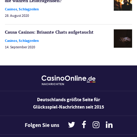
die wahren Leidtragenden?
Sport
Bonus Ohne Einzahlung
Casinos
,
Schlagzeilen
28. August 2020
Wetten
Slot Freispiele
Causa Casinos: Brisante Chats aufgetaucht
Wirtschaft
Casinos
,
Schlagzeilen
14. September 2020
Deutschlands größte Seite für
Glücksspiel-Nachrichten seit 2015
Folgen Sie uns