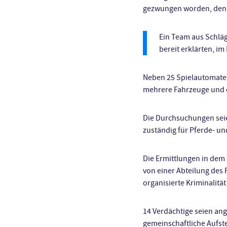
gezwungen worden, den B
Ein Team aus Schläg
bereit erklärten, im
Neben 25 Spielautomate
mehrere Fahrzeuge und ei
Die Durchsuchungen seie
zuständig für Pferde- u
Die Ermittlungen in dem F
von einer Abteilung des 
organisierte Kriminalit
14 Verdächtige seien ang
gemeinschaftliche Aufste