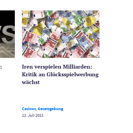
:
Iren verspielen Milliarden:
Kritik an Glücksspiel­werbung
wächst
Casinos
,
Gesetzgebung
12. Juli 2021