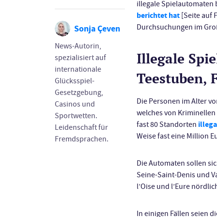
illegale Spielautomaten
berichtet hat
[Seite auf 
Durchsuchungen im Gro
Sonja Çeven
News-Autorin,
Illegale Spi
spezialisiert auf
internationale
Teestuben, 
Glücksspiel-
Gesetzgebung,
Die Personen im Alter v
Casinos und
welches von Kriminellen 
Sportwetten.
illeg
fast 80 Standorten
Leidenschaft für
Weise fast eine Million 
Fremdsprachen.
Die Automaten sollen sic
Seine-Saint-Denis und V
l’Oise und l’Eure nördli
In einigen Fällen seien 