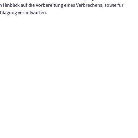
m Hinblick auf die Vorbereitung eines Verbrechens, sowie für
hlagung verantworten.