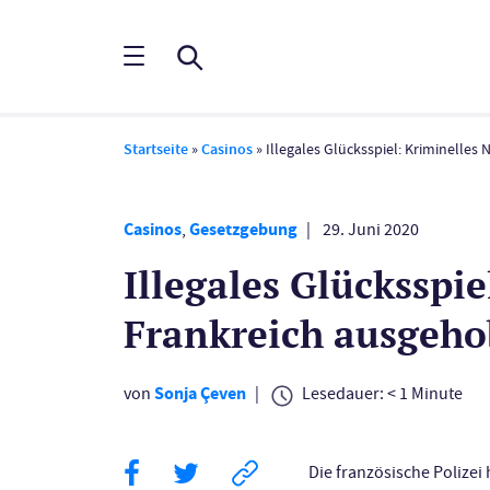
Startseite
»
Casinos
»
Illegales Glücksspiel: Kriminelles
Casinos
Gesetzgebung
,
|
29. Juni 2020
Illegales Glücksspi
Frankreich ausgeh
Sonja Çeven
von
|
Lesedauer:
< 1
Minute
Die französische Polizei