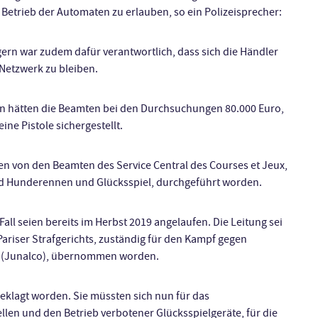
etrieb der Automaten zu erlauben, so ein Polizeisprecher:
ern war zudem dafür verantwortlich, dass sich die Händler
 Netzwerk zu bleiben.
n hätten die Beamten bei den Durchsuchungen 80.000 Euro,
ne Pistole sichergestellt.
n von den Beamten des Service Central des Courses et Jeux,
nd Hunderennen und Glücksspiel, durchgeführt worden.
all seien bereits im Herbst 2019 angelaufen. Die Leitung sei
Pariser Strafgerichts, zuständig für den Kampf gegen
ät (Junalco), übernommen worden.
eklagt worden. Sie müssten sich nun für das
llen und den Betrieb verbotener Glücksspielgeräte, für die