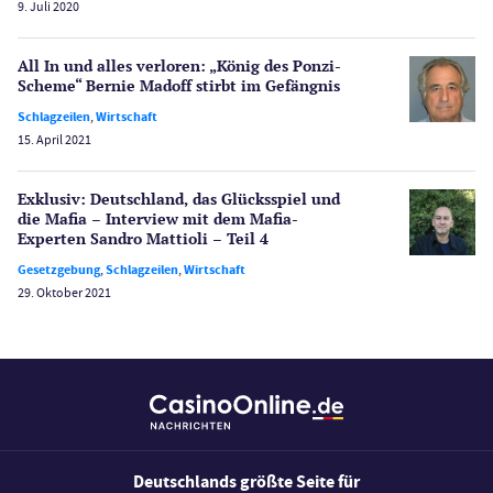
Spiele
9. Juli 2020
Spielautomaten
Spielerschutz
All In und alles verloren: „König des Ponzi-
Casino Testberichte
Scheme“ Bernie Madoff stirbt im Gefängnis
Schlagzeilen
,
Wirtschaft
Sport
15. April 2021
Bonus Ohne Einzahlung
Wetten
Exklusiv: Deutschland, das Glücksspiel und
Slot Freispiele
die Mafia – Interview mit dem Mafia-
Experten Sandro Mattioli – Teil 4
Wirtschaft
Gesetzgebung
,
Schlagzeilen
,
Wirtschaft
29. Oktober 2021
Deutschlands größte Seite für