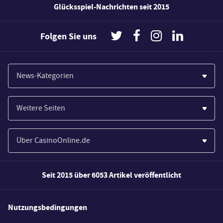
Glücksspiel-Nachrichten seit 2015
Folgen Sie uns
News-Kategorien
Casinos
Weitere Seiten
Wirtschaft
Paypal Casinos
Spiele
Über CasinoOnline.de
Novoline Casinos
Poker
Über Uns
Merkur Casinos
Seit 2015 über 6053 Artikel veröffentlicht
Sport
Unsere Experten
Spielautomaten
Gesetzgebung
Wie wir bewerten
Nutzungsbedingungen
Casino Testberichte
Schlagzeilen
FAQs