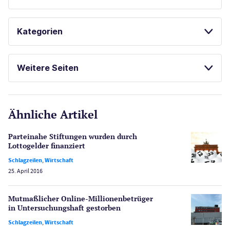
SPIELAUTOMATEN
GLÜCKSSPIEL ONLINE
Kategorien
SPIELAUTOMATEN ONLINE SPIELEN
Casinos
KOSTENLOSE SPIELE
Weitere Seiten
FREISPIELE OHNE EINZAHLUNG
E-Sport
CasinoOnline.de
Ähnliche Artikel
Gesetzgebung
Echtgeld
Parteinahe Stiftungen wurden durch
Lotterie
Lottogelder finanziert
PayPal Casinos
Schlagzeilen
,
Wirtschaft
25. April 2016
Poker
Novoline Casinos
Mutmaßlicher Online-Millionen­betrüger
Schlagzeilen
in Untersuchungshaft gestorben
Merkur Casinos
Schlagzeilen
,
Wirtschaft