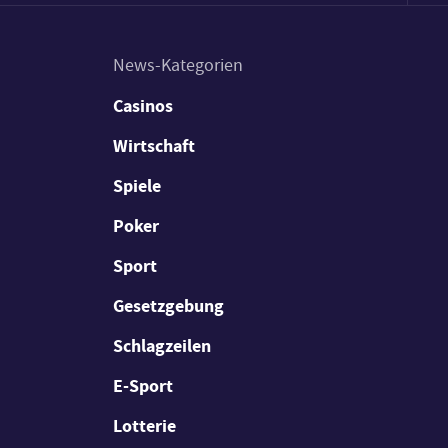
News-Kategorien
Casinos
Wirtschaft
Spiele
Poker
Sport
Gesetzgebung
Schlagzeilen
E-Sport
Lotterie