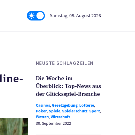
Samstag, 08. August 2026
NEUSTE SCHLAGZEILEN
line-
Die Woche im
Überblick: Top-News aus
der Glücksspiel-Branche
Casinos
,
Gesetzgebung
,
Lotterie
,
Poker
,
Spiele
,
Spielerschutz
,
Sport
,
Wetten
,
Wirtschaft
30. September 2022