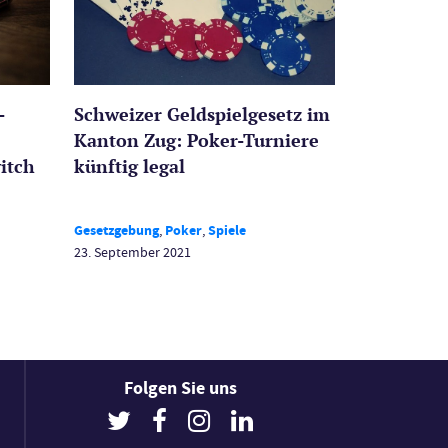
-
Schweizer Geldspielgesetz im
Kanton Zug: Poker-Turniere
itch
künftig legal
Gesetzgebung
,
Poker
,
Spiele
23. September 2021
Folgen Sie uns