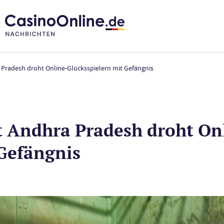
 Pradesh droht Online-Glücksspielern mit Gefängnis
t Andhra Pradesh droht On
 Gefängnis