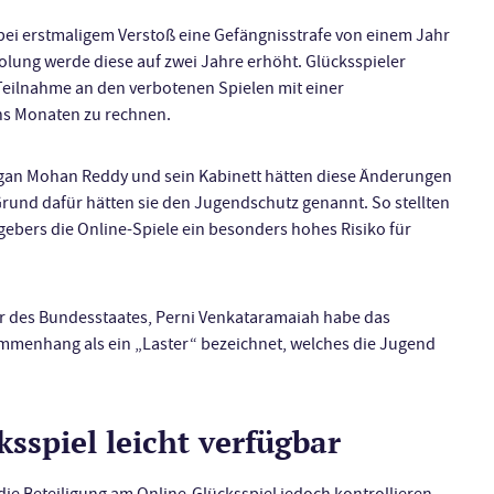
bei erstmaligem Verstoß eine Gefängnisstrafe von einem Jahr
ung werde diese auf zwei Jahre erhöht. Glücksspieler
 Teilnahme an den verbotenen Spielen mit einer
hs Monaten zu rechnen.
agan Mohan Reddy und sein Kabinett hätten diese Änderungen
Grund dafür hätten sie den Jugendschutz genannt. So stellten
ebers die Online-Spiele ein besonders hohes Risiko für
r des Bundesstaates, Perni Venkataramaiah habe das
mmenhang als ein „Laster“ bezeichnet, welches die Jugend
sspiel leicht verfügbar
die Beteiligung am Online-Glücksspiel jedoch kontrollieren