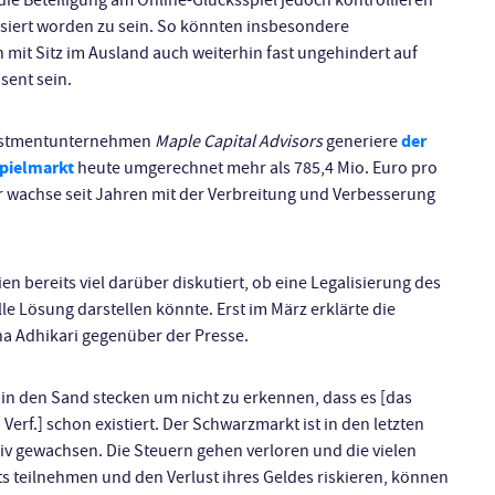
zisiert worden zu sein. So könnten insbesondere
mit Sitz im Ausland auch weiterhin fast ungehindert auf
sent sein.
der
vestmentunternehmen
Maple Capital Advisors
generiere
spielmarkt
heute umgerechnet mehr als 785,4 Mio. Euro pro
er wachse seit Jahren mit der Verbreitung und Verbesserung
en bereits viel darüber diskutiert, ob eine Legalisierung des
le Lösung darstellen könnte. Erst im März erklärte die
na Adhikari gegenüber der Presse.
n den Sand stecken um nicht zu erkennen, dass es [das
 Verf.] schon existiert. Der Schwarzmarkt ist in den letzten
v gewachsen. Die Steuern gehen verloren und die vielen
ts teilnehmen und den Verlust ihres Geldes riskieren, können