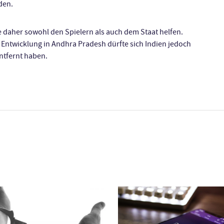
den.
 daher sowohl den Spielern als auch dem Staat helfen.
 Entwicklung in Andhra Pradesh dürfte sich Indien jedoch
ntfernt haben.