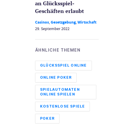
an Glücksspiel-
Geschäften erlaubt
Casinos
,
Gesetzgebung
,
Wirtschaft
29. September 2022
ÄHNLICHE THEMEN
GLÜCKSSPIEL ONLINE
ONLINE POKER
SPIELAUTOMATEN
ONLINE SPIELEN
KOSTENLOSE SPIELE
POKER