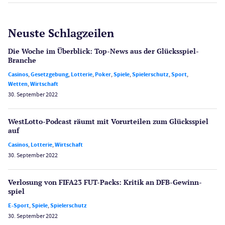
Neuste Schlagzeilen
Die Woche im Überblick: Top-News aus der Glücksspiel-
Branche
Casinos
,
Gesetzgebung
,
Lotterie
,
Poker
,
Spiele
,
Spielerschutz
,
Sport
,
Wetten
,
Wirtschaft
30. September 2022
WestLotto-Podcast räumt mit Vorurteilen zum Glücksspiel
auf
Casinos
,
Lotterie
,
Wirtschaft
30. September 2022
Verlosung von FIFA23 FUT-Packs: Kritik an DFB-Gewinn­
spiel
E-Sport
,
Spiele
,
Spielerschutz
30. September 2022