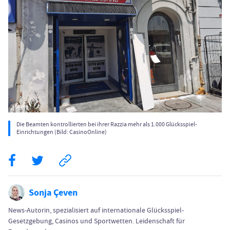
Die Beamten kontrollierten bei ihrer Razzia mehr als 1.000 Glücksspiel-
Einrichtungen (Bild: CasinoOnline)
Sonja Çeven
News-Autorin, spezialisiert auf internationale Glücksspiel-
Gesetzgebung, Casinos und Sportwetten. Leidenschaft für