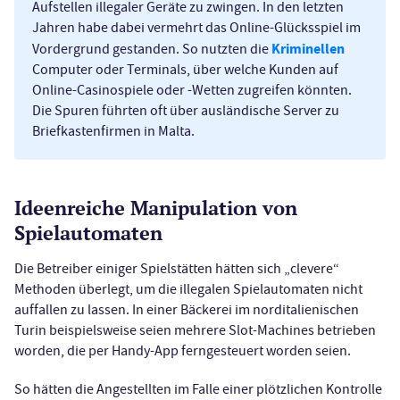
Aufstellen illegaler Geräte zu zwingen. In den letzten
Jahren habe dabei vermehrt das Online-Glücksspiel im
Kriminellen
Vordergrund gestanden. So nutzten die
Computer oder Terminals, über welche Kunden auf
Online-Casinospiele oder -Wetten zugreifen könnten.
Die Spuren führten oft über ausländische Server zu
Briefkastenfirmen in Malta.
Ideenreiche Manipulation von
Spielautomaten
Die Betreiber einiger Spielstätten hätten sich „clevere“
Methoden überlegt, um die illegalen Spielautomaten nicht
auffallen zu lassen. In einer Bäckerei im norditalienischen
Turin beispielsweise seien mehrere Slot-Machines betrieben
worden, die per Handy-App ferngesteuert worden seien.
So hätten die Angestellten im Falle einer plötzlichen Kontrolle