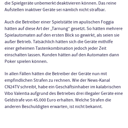
die Spielgeräte unbemerkt deaktivieren können. Das reine
Aufstellen inaktiver Geräte sei nämlich nicht strafbar.
Auch die Betreiber einer Spielstätte im apulischen Foggia
hätten auf diese Art der „Tarnung“ gesetzt. So hätten mehrere
Spielautomaten auf den ersten Blick so gewirkt, als seien sie
außer Betrieb. Tatsächlich hätten sich die Geräte mithilfe
einer geheimen Tastenkombination jedoch jeder Zeit
einschalten lassen. Kunden hätten auf den Automaten dann
Poker spielen können.
In allen Fällen hätten die Betreiber der Geräte nun mit
empfindlichen Strafen zu rechnen. Wie der News-Kanal
CN24TV schreibt, habe ein Geschäftsinhaber im kalabrischen
Vibo Valentia aufgrund des Betriebes drei illegaler Geräte eine
Geldstrafe von 45.000 Euro erhalten. Welche Strafen die
anderen Beschuldigten erwarten, ist nicht bekannt.