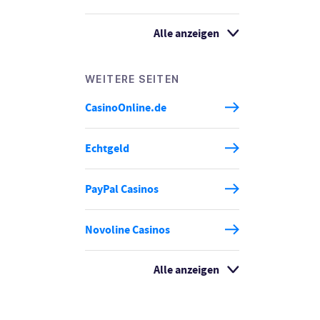
Alle anzeigen
Poker
Schlagzeilen
WEITERE SEITEN
CasinoOnline.de
Spiele
Echtgeld
Spielerschutz
PayPal Casinos
Sport
Novoline Casinos
Wetten
Alle anzeigen
Merkur Casinos
Wirtschaft
Spielautomaten