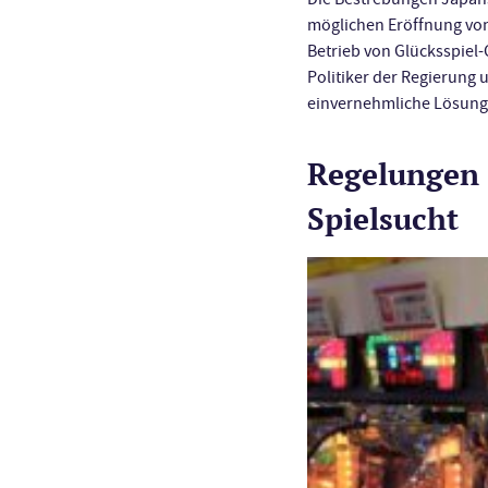
möglichen Eröffnung von 
Betrieb von Glücksspiel-
Politiker der Regierung 
einvernehmliche Lösung,
Regelungen
Spielsucht