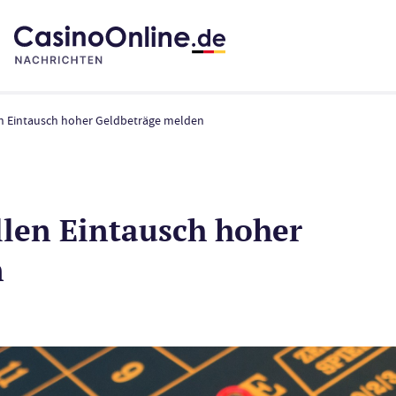
en Eintausch hoher Geldbeträge melden
llen Eintausch hoher
n