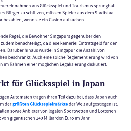
euereinnahmen aus Glücksspiel und Tourismus sprunghaft
rs Bürger zu schützen, müssen Spieler aus dem Stadtstaat
ar bezahlen, wenn sie ein Casino aufsuchen.
ende Regel, die Bewohner Singapurs gegenüber den
zudem benachteiligt, da diese keinerlei Eintrittsgeld für den
n. Darüber hinaus wurde in Singapur die Anzahl von
hen beschränkt. Auch eine solche Reglementierung wird von
en im Rahmen einer möglichen Legalisierung diskutiert.
kt für Glücksspiel in Japan
tigen Automaten tragen ihren Teil dazu bei, dass Japan auch
größten Glücksspielmärkte
em der
der Welt aufgestiegen ist.
allen sowie Anbieter von legalen Sportwetten und Lotterien
von gigantischen 140 Milliarden Euro im Jahr.