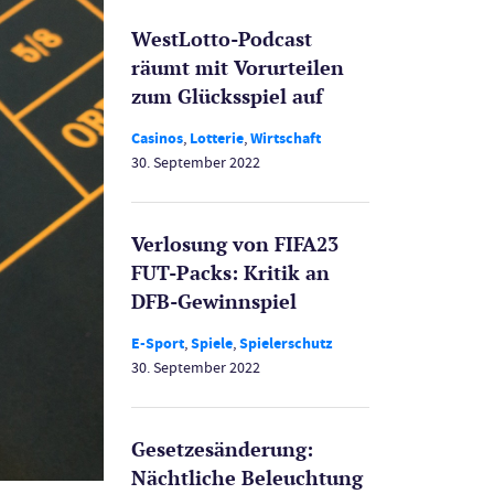
WestLotto-Podcast
räumt mit Vorurteilen
zum Glücksspiel auf
Casinos
,
Lotterie
,
Wirtschaft
30. September 2022
Verlosung von FIFA23
FUT-Packs: Kritik an
DFB-Gewinn­spiel
E-Sport
,
Spiele
,
Spielerschutz
30. September 2022
Gesetzes­änderung:
Nächtliche Beleuch­tung