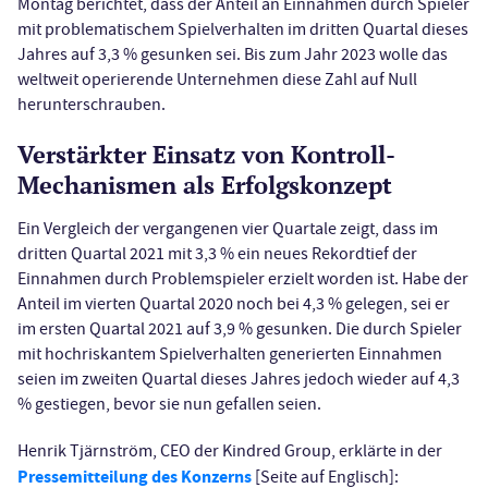
Montag berichtet, dass der Anteil an Einnahmen durch Spieler
mit problematischem Spielverhalten im dritten Quartal dieses
Jahres auf 3,3 % gesunken sei. Bis zum Jahr 2023 wolle das
weltweit operierende Unternehmen diese Zahl auf Null
herunterschrauben.
Verstärkter Einsatz von Kontroll-
Mechanismen als Erfolgskonzept
Ein Vergleich der vergangenen vier Quartale zeigt, dass im
dritten Quartal 2021 mit 3,3 % ein neues Rekordtief der
Einnahmen durch Problemspieler erzielt worden ist. Habe der
Anteil im vierten Quartal 2020 noch bei 4,3 % gelegen, sei er
im ersten Quartal 2021 auf 3,9 % gesunken. Die durch Spieler
mit hochriskantem Spielverhalten generierten Einnahmen
seien im zweiten Quartal dieses Jahres jedoch wieder auf 4,3
% gestiegen, bevor sie nun gefallen seien.
Henrik Tjärnström, CEO der Kindred Group, erklärte in der
Pressemitteilung des Konzerns
[Seite auf Englisch]: