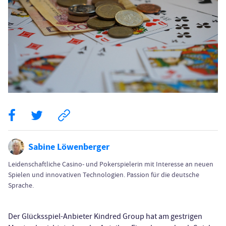
Sabine Löwenberger
Leidenschaftliche Casino- und Pokerspielerin mit Interesse an neuen
Spielen und innovativen Technologien. Passion für die deutsche
Sprache.
Der Glücksspiel-Anbieter Kindred Group hat am gestrigen