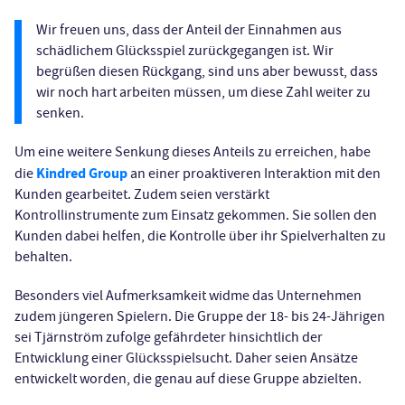
Wir freuen uns, dass der Anteil der Einnahmen aus
schädlichem Glücksspiel zurückgegangen ist. Wir
begrüßen diesen Rückgang, sind uns aber bewusst, dass
wir noch hart arbeiten müssen, um diese Zahl weiter zu
senken.
Um eine weitere Senkung dieses Anteils zu erreichen, habe
Kindred Group
die
an einer proaktiveren Interaktion mit den
Kunden gearbeitet. Zudem seien verstärkt
Kontrollinstrumente zum Einsatz gekommen. Sie sollen den
Kunden dabei helfen, die Kontrolle über ihr Spielverhalten zu
behalten.
Besonders viel Aufmerksamkeit widme das Unternehmen
zudem jüngeren Spielern. Die Gruppe der 18- bis 24-Jährigen
sei Tjärnström zufolge gefährdeter hinsichtlich der
Entwicklung einer Glücksspielsucht. Daher seien Ansätze
entwickelt worden, die genau auf diese Gruppe abzielten.