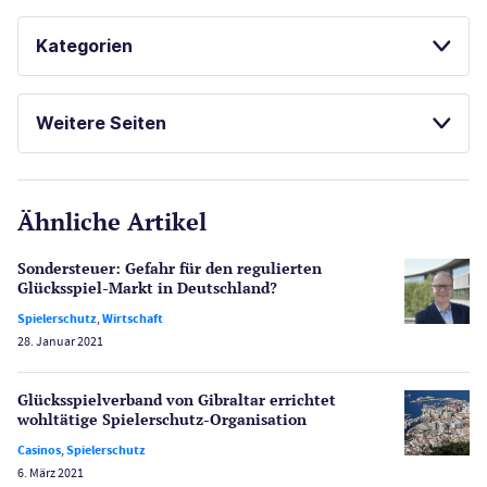
GLÜCKSSPIEL ONLINE
Kategorien
Casinos
Weitere Seiten
E-Sport
CasinoOnline.de
Ähnliche Artikel
Gesetzgebung
Echtgeld
Sondersteuer: Gefahr für den regulierten
Lotterie
Glücksspiel-Markt in Deutschland?
PayPal Casinos
Spielerschutz
,
Wirtschaft
28. Januar 2021
Poker
Novoline Casinos
Glücksspiel­verband von Gibraltar errichtet
Schlagzeilen
wohltätige Spielerschutz-Organisation
Merkur Casinos
Casinos
,
Spielerschutz
Spiele
6. März 2021
Spielautomaten