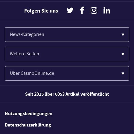
Folgen Sie uns
News-Kategorien
Casinos
Weitere Seiten
Wirtschaft
Paypal Casinos
Spiele
Über CasinoOnline.de
Novoline Casinos
Poker
Über Uns
Merkur Casinos
Seit 2015 über 6053 Artikel veröffentlicht
Sport
Unsere Experten
Spielautomaten
Gesetzgebung
Wie wir bewerten
Nutzungsbedingungen
Casino Testberichte
Schlagzeilen
FAQs
Datenschutzerklärung
Casino Bonus Angebote
E-Sport