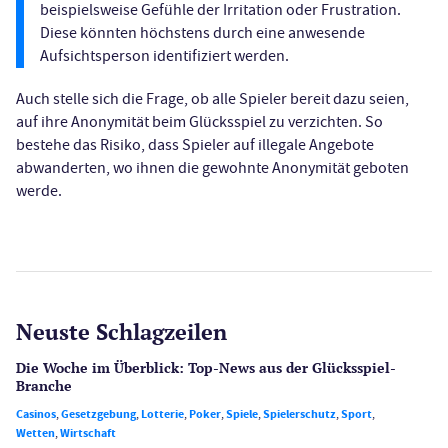
beispielsweise Gefühle der Irritation oder Frustration.
Diese könnten höchstens durch eine anwesende
Aufsichtsperson identifiziert werden.
Auch stelle sich die Frage, ob alle Spieler bereit dazu seien,
auf ihre Anonymität beim Glücksspiel zu verzichten. So
bestehe das Risiko, dass Spieler auf illegale Angebote
abwanderten, wo ihnen die gewohnte Anonymität geboten
werde.
Neuste Schlagzeilen
Die Woche im Überblick: Top-News aus der Glücksspiel-
Branche
Casinos
,
Gesetzgebung
,
Lotterie
,
Poker
,
Spiele
,
Spielerschutz
,
Sport
,
Wetten
,
Wirtschaft