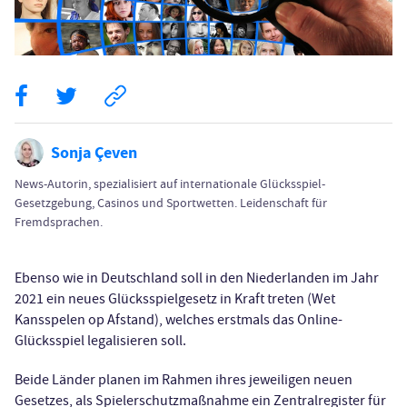
Sonja Çeven
News-Autorin, spezialisiert auf internationale Glücksspiel-
Gesetzgebung, Casinos und Sportwetten. Leidenschaft für
Fremdsprachen.
Ebenso wie in Deutschland soll in den Niederlanden im Jahr
2021 ein neues Glücksspielgesetz in Kraft treten (Wet
Kansspelen op Afstand), welches erstmals das Online-
Glücksspiel legalisieren soll.
Beide Länder planen im Rahmen ihres jeweiligen neuen
Gesetzes, als Spielerschutzmaßnahme ein Zentralregister für