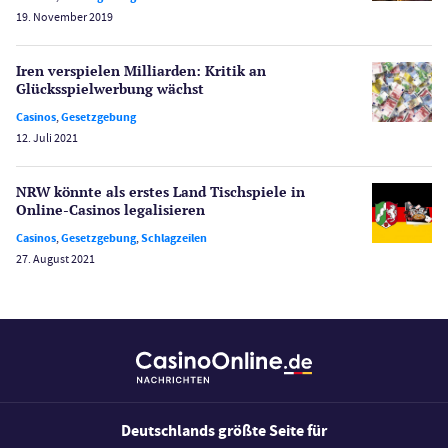
Spiele
19. November 2019
Spielautomaten
Spielerschutz
Iren verspielen Milliarden: Kritik an
Casino Testberichte
Glücksspiel­werbung wächst
Casinos
,
Gesetzgebung
Sport
12. Juli 2021
Bonus Ohne Einzahlung
Wetten
NRW könnte als erstes Land Tischspiele in
Slot Freispiele
Online-Casinos legalisieren
Wirtschaft
Casinos
,
Gesetzgebung
,
Schlagzeilen
27. August 2021
Deutschlands größte Seite für