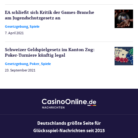
Spielerschutz
EA schließt sich Kritik der Games-Branche
Casino Testberichte
am Jugend­schutzgesetz an
Gesetzgebung
,
Spiele
Sport
7. April 2021
Bonus Ohne Einzahlung
Wetten
Schweizer Geldspielgesetz im Kanton Zug:
Slot Freispiele
Poker-Turniere künftig legal
Wirtschaft
Gesetzgebung
,
Poker
,
Spiele
23. September 2021
Deutschlands größte Seite für
Glücksspiel-Nachrichten seit 2015