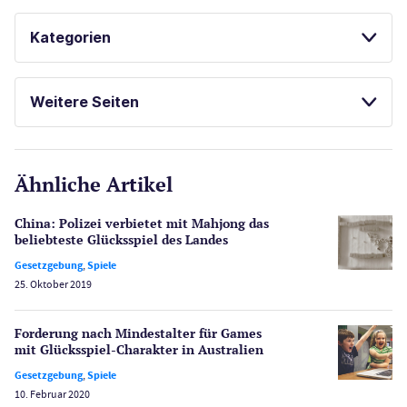
SPIELAUTOMATEN
GLÜCKSSPIEL ONLINE
Kategorien
SPIELAUTOMATEN ONLINE SPIELEN
Casinos
KOSTENLOSE SPIELE
Weitere Seiten
FREISPIELE OHNE EINZAHLUNG
E-Sport
CasinoOnline.de
Ähnliche Artikel
Gesetzgebung
Echtgeld
China: Polizei verbietet mit Mahjong das
Lotterie
beliebteste Glücksspiel des Landes
PayPal Casinos
Gesetzgebung
,
Spiele
25. Oktober 2019
Poker
Novoline Casinos
Forderung nach Mindestalter für Games
Schlagzeilen
mit Glücksspiel-Charakter in Australien
Merkur Casinos
Gesetzgebung
,
Spiele
Spiele
10. Februar 2020
Spielautomaten