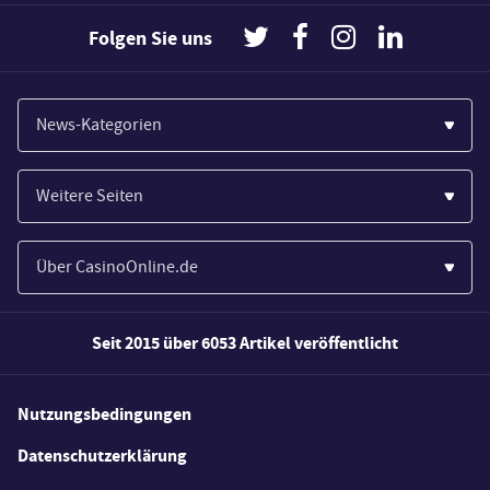
Folgen Sie uns
News-Kategorien
Casinos
Weitere Seiten
Wirtschaft
Paypal Casinos
Spiele
Über CasinoOnline.de
Novoline Casinos
Poker
Über Uns
Merkur Casinos
Seit 2015 über 6053 Artikel veröffentlicht
Sport
Unsere Experten
Spielautomaten
Gesetzgebung
Wie wir bewerten
Nutzungsbedingungen
Casino Testberichte
Schlagzeilen
FAQs
Datenschutzerklärung
Casino Bonus Angebote
E-Sport