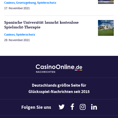
Casinos
,
Gesetzgebung
,
Spielerschutz
Sport
17. November 2021
Bonus Ohne Einzahlung
Wetten
Spanische Universität launcht kostenlose
Slot Freispiele
Spielsucht-Therapie
Wirtschaft
Casinos
,
Spielerschutz
29. November 2021
Deutschlands größte Seite für
Glücksspiel-Nachrichten seit 2015
Folgen Sie uns