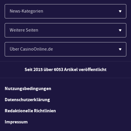
News-Kategorien
Casinos
Weitere Seiten
Wirtschaft
Paypal Casinos
Spiele
Über CasinoOnline.de
Novoline Casinos
Poker
Über Uns
Merkur Casinos
Seit 2015 über 6053 Artikel veröffentlicht
Sport
Unsere Experten
Spielautomaten
Gesetzgebung
Wie wir bewerten
Nutzungsbedingungen
Casino Testberichte
Schlagzeilen
FAQs
Datenschutzerklärung
Casino Bonus Angebote
E-Sport
Redaktionelle Richtlinien
Kostenlose Spiele
Lotterie
Impressum
Spielerschutz