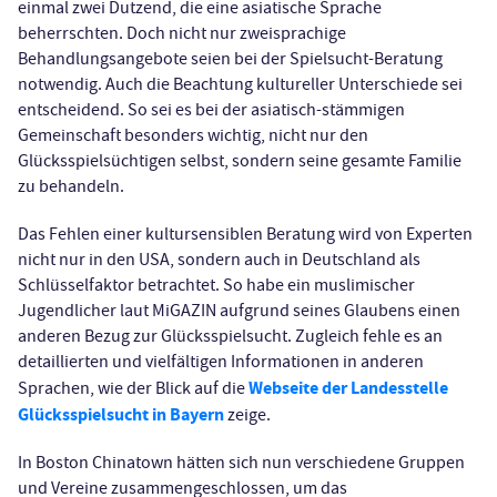
einmal zwei Dutzend, die eine asiatische Sprache
beherrschten. Doch nicht nur zweisprachige
Behandlungsangebote seien bei der Spielsucht-Beratung
notwendig. Auch die Beachtung kultureller Unterschiede sei
entscheidend. So sei es bei der asiatisch-stämmigen
Gemeinschaft besonders wichtig, nicht nur den
Glücksspielsüchtigen selbst, sondern seine gesamte Familie
zu behandeln.
Das Fehlen einer kultursensiblen Beratung wird von Experten
nicht nur in den USA, sondern auch in Deutschland als
Schlüsselfaktor betrachtet. So habe ein muslimischer
Jugendlicher laut MiGAZIN aufgrund seines Glaubens einen
anderen Bezug zur Glücksspielsucht. Zugleich fehle es an
detaillierten und vielfältigen Informationen in anderen
Webseite der Landesstelle
Sprachen, wie der Blick auf die
Glücksspielsucht in Bayern
zeige.
In Boston Chinatown hätten sich nun verschiedene Gruppen
und Vereine zusammengeschlossen, um das