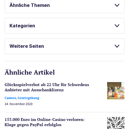
Ähnliche Themen
GLÜCKSSPIEL ONLINE
Kategorien
SPIELAUTOMATEN ONLINE SPIELEN
Casinos
BONUS OHNE EINZAHLUNG
Weitere Seiten
E-Sport
CasinoOnline.de
Ähnliche Artikel
Gesetzgebung
Echtgeld
Glücksspielverbot ab 22 Uhr für Schwedens
Lotterie
Anbieter mit Ausschanklizenz
PayPal Casinos
Casinos
,
Gesetzgebung
24. November 2020
Poker
Novoline Casinos
155.000 Euro im Online-Casino verloren:
Schlagzeilen
Klage gegen PayPal erfolglos
Merkur Casinos