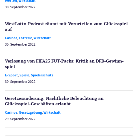
Wetten
,
Wirtschaft
30. September 2022
WestLotto-Podcast räumt mit Vorurteilen zum Glücksspiel
auf
Casinos
,
Lotterie
,
Wirtschaft
30. September 2022
Verlosung von FIFA23 FUT-Packs: Kritik an DFB-Gewinn­
spiel
E-Sport
,
Spiele
,
Spielerschutz
30. September 2022
Gesetzes­änderung: Nächtliche Beleuch­tung an
Glücksspiel-Geschäften erlaubt
Casinos
,
Gesetzgebung
,
Wirtschaft
29. September 2022