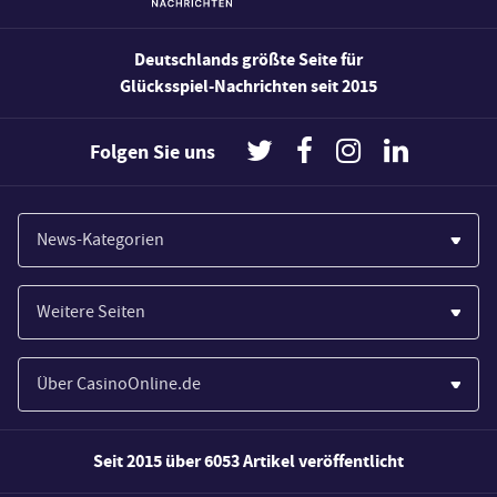
Deutschlands größte Seite für
Glücksspiel-Nachrichten seit 2015
Folgen Sie uns
News-Kategorien
Casinos
Weitere Seiten
Wirtschaft
Paypal Casinos
Spiele
Über CasinoOnline.de
Novoline Casinos
Poker
Über Uns
Merkur Casinos
Seit 2015 über 6053 Artikel veröffentlicht
Sport
Unsere Experten
Spielautomaten