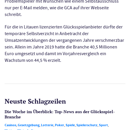
Problemspieler mit Wünschen wie einem Selbstausschluss
nur per E-Mail melden, wie die GCA auf ihrer Webseite
schreibt.
Für die in Litauen lizenzierten Glücksspielanbieter dürfte der
temporäre Selbstverzicht in Anbetracht der
Umsatzentwicklungen der vergangenen Jahre verschmerzbar
sein. Allein im Jahre 2019 hatte die Branche 40,5 Millionen
Euro umgesetzt und damit im Vorjahresvergleich ein
Wachstum von 44,5 % erzielt.
Neuste Schlagzeilen
Die Woche im Überblick: Top-News aus der Glücksspiel-
Branche
Casinos
,
Gesetzgebung
,
Lotterie
,
Poker
,
Spiele
,
Spielerschutz
,
Sport
,