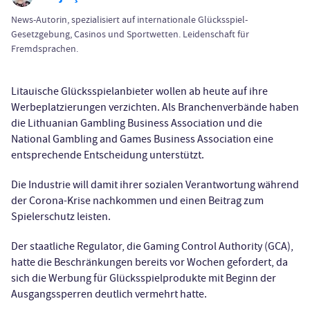
News-Autorin, spezialisiert auf internationale Glücksspiel-
Gesetzgebung, Casinos und Sportwetten. Leidenschaft für
Fremdsprachen.
Litauische Glücksspielanbieter wollen ab heute auf ihre
Werbeplatzierungen verzichten. Als Branchenverbände haben
die Lithuanian Gambling Business Association und die
National Gambling and Games Business Association eine
entsprechende Entscheidung unterstützt.
Die Industrie will damit ihrer sozialen Verantwortung während
der Corona-Krise nachkommen und einen Beitrag zum
Spielerschutz leisten.
Der staatliche Regulator, die Gaming Control Authority (GCA),
hatte die Beschränkungen bereits vor Wochen gefordert, da
sich die Werbung für Glücksspielprodukte mit Beginn der
Ausgangssperren deutlich vermehrt hatte.