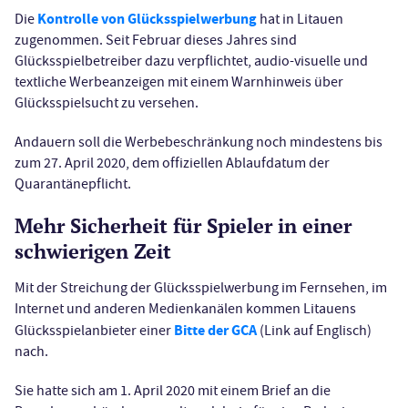
Kontrolle von Glücksspielwerbung
Die
hat in Litauen
zugenommen. Seit Februar dieses Jahres sind
Glücksspielbetreiber dazu verpflichtet, audio-visuelle und
textliche Werbeanzeigen mit einem Warnhinweis über
Glücksspielsucht zu versehen.
Andauern soll die Werbebeschränkung noch mindestens bis
zum 27. April 2020, dem offiziellen Ablaufdatum der
Quarantänepflicht.
Mehr Sicherheit für Spieler in einer
schwierigen Zeit
Mit der Streichung der Glücksspielwerbung im Fernsehen, im
Internet und anderen Medienkanälen kommen Litauens
Bitte der GCA
Glücksspielanbieter einer
(Link auf Englisch)
nach.
Sie hatte sich am 1. April 2020 mit einem Brief an die