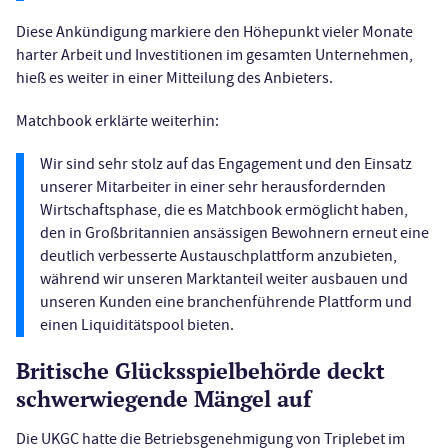
Diese Ankündigung markiere den Höhepunkt vieler Monate
harter Arbeit und Investitionen im gesamten Unternehmen,
hieß es weiter in einer Mitteilung des Anbieters.
Matchbook erklärte weiterhin:
Wir sind sehr stolz auf das Engagement und den Einsatz
unserer Mitarbeiter in einer sehr herausfordernden
Wirtschaftsphase, die es Matchbook ermöglicht haben,
den in Großbritannien ansässigen Bewohnern erneut eine
deutlich verbesserte Austauschplattform anzubieten,
während wir unseren Marktanteil weiter ausbauen und
unseren Kunden eine branchenführende Plattform und
einen Liquiditätspool bieten.
Britische Glücksspielbehörde deckt
schwerwiegende Mängel auf
Die UKGC hatte die Betriebsgenehmigung von Triplebet im