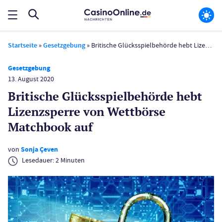
Startseite
»
Gesetzgebung
»
Britische Glücksspielbehörde hebt Lizenzsperre von Wettbörse Matchbook auf
Gesetzgebung
13. August 2020
Britische Glücksspielbehörde hebt
Lizenzsperre von Wettbörse
Matchbook auf
von
Sonja Çeven
Lesedauer:
2
Minuten