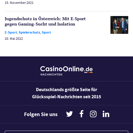
15. November 2021
Bonus Ohne Einzahlung
Wetten
Jugendschutz in Österreich: Mit E-Sport
Slot Freispiele
gegen Gaming-Sucht und Isolation
Wirtschaft
E-Sport
,
Spielerschutz
,
Sport
20. Mai 2022
Deutschlands größte Seite für
Glücksspiel-Nachrichten seit 2015
Folgen Sie uns