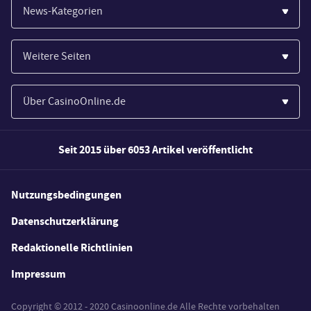
News-Kategorien
Casinos
Weitere Seiten
Wirtschaft
Paypal Casinos
Spiele
Über CasinoOnline.de
Novoline Casinos
Poker
Über Uns
Merkur Casinos
Seit 2015 über 6053 Artikel veröffentlicht
Sport
Unsere Experten
Spielautomaten
Gesetzgebung
Wie wir bewerten
Nutzungsbedingungen
Casino Testberichte
Schlagzeilen
FAQs
Datenschutzerklärung
Casino Bonus Angebote
E-Sport
Redaktionelle Richtlinien
Kostenlose Spiele
Lotterie
Impressum
Spielerschutz
Copyright © 2012 - 2020 Casinoonline.de Alle Rechte vorbehalten