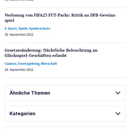
Verlosung von FIFA23 FUT-Packs: Kritik an DFB-Gewinn­
spiel
E-Sport
,
Spiele
,
Spielerschutz
30. September 2022
Gesetzes­änderung: Nächtliche Beleuch­tung an
Glücksspiel-Geschäften erlaubt
Casinos
,
Gesetzgebung
,
Wirtschaft
29. September 2022
Ähnliche Themen
SPIELAUTOMATEN ONLINE SPIELEN
Kategorien
KOSTENLOSE SPIELE
Casinos