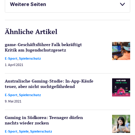
Weitere Seiten
E-Sport
CasinoOnline.de
Ähnliche Artikel
Gesetzgebung
Echtgeld
game-Geschäftsführer Falk bekräftigt
Lotterie
Kritik am Jugend­schutzgesetz
PayPal Casinos
E-Sport
,
Spielerschutz
1. April 2021
Poker
Novoline Casinos
Australische Gaming-Studie: In-App-Käufe
Schlagzeilen
teuer, aber nicht sucht­gefährdend
Merkur Casinos
E-Sport
,
Spielerschutz
Spiele
9. Mai 2021
Spielautomaten
Spielerschutz
Gaming in Südkorea: Teenager dürfen
Casino Testberichte
nachts wieder zocken
E-Sport
,
Spiele
,
Spielerschutz
Sport