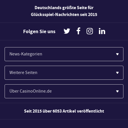
Deutschlands größte Seite für
Glücksspiel-Nachrichten seit 2015
Folgen Sie uns
News-Kategorien
Casinos
Weitere Seiten
Wirtschaft
Paypal Casinos
Spiele
Über CasinoOnline.de
Novoline Casinos
Poker
Über Uns
Merkur Casinos
Seit 2015 über 6053 Artikel veröffentlicht
Sport
Unsere Experten
Spielautomaten
Gesetzgebung
Wie wir bewerten