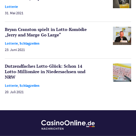
Lotterie
Spiele
31. Mai 2021
Spielautomaten
Spielerschutz
Bryan Cranston spielt in Lotto-Komödie
Casino Testberichte
„Jerry and Marge Go Large“
Lotterie
,
Schlagzeilen
Sport
23. Juni 2021
Bonus Ohne Einzahlung
Wetten
Dutzendfaches Lotto-Glück: Schon 14
Slot Freispiele
Lotto-Millionäre in Niedersachsen und
NRW
Wirtschaft
Lotterie
,
Schlagzeilen
20. Juli 2021