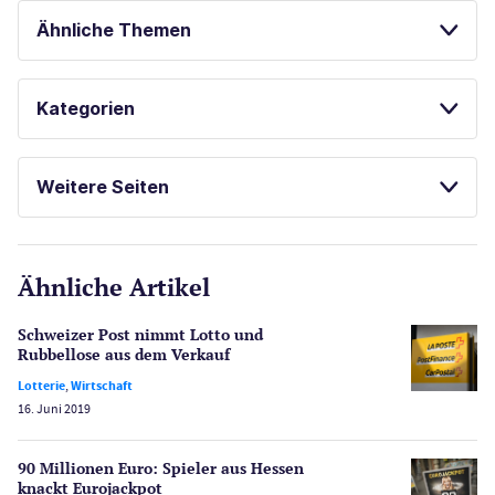
Ähnliche Themen
PROGRESSIVE JACKPOTS
KENO SPIELEN
Kategorien
Casinos
Weitere Seiten
E-Sport
CasinoOnline.de
Ähnliche Artikel
Gesetzgebung
Echtgeld
Schweizer Post nimmt Lotto und
Lotterie
Rubbellose aus dem Verkauf
PayPal Casinos
Lotterie
,
Wirtschaft
16. Juni 2019
Poker
Novoline Casinos
90 Millionen Euro: Spieler aus Hessen
Schlagzeilen
knackt Eurojackpot
Merkur Casinos