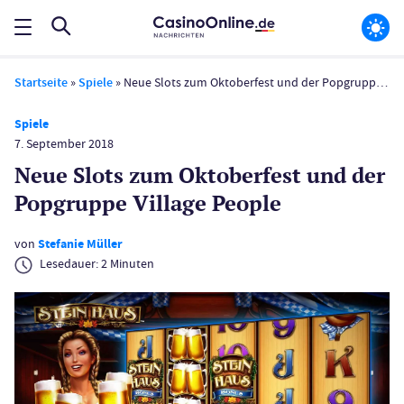
Startseite
»
Spiele
»
Neue Slots zum Oktoberfest und der Popgruppe Village People
Spiele
7. September 2018
Neue Slots zum Oktoberfest und der
Popgruppe Village People
von
Stefanie Müller
Lesedauer:
2
Minuten