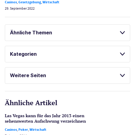
Casinos
,
Gesetzgebung
,
Wirtschaft
29. September 2022
Ähnliche Themen
GLÜCKSSPIEL ONLINE
LAS VEGAS GUIDE
Kategorien
Casinos
Weitere Seiten
E-Sport
CasinoOnline.de
Ähnliche Artikel
Gesetzgebung
Echtgeld
Las Vegas kann für das Jahr 2013 einen
Lotterie
sehenswerten Aufschwung verzeichnen
PayPal Casinos
Casinos
,
Poker
,
Wirtschaft