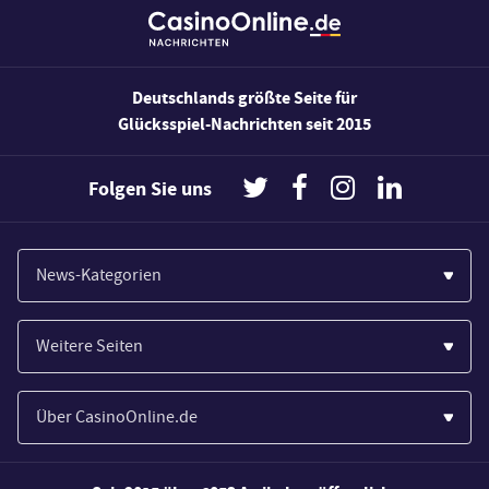
Deutschlands größte Seite für
Glücksspiel-Nachrichten seit 2015
Folgen Sie uns
News-Kategorien
Casinos
Weitere Seiten
Wirtschaft
Paypal Casinos
Spiele
Über CasinoOnline.de
Novoline Casinos
Poker
Über Uns
Merkur Casinos