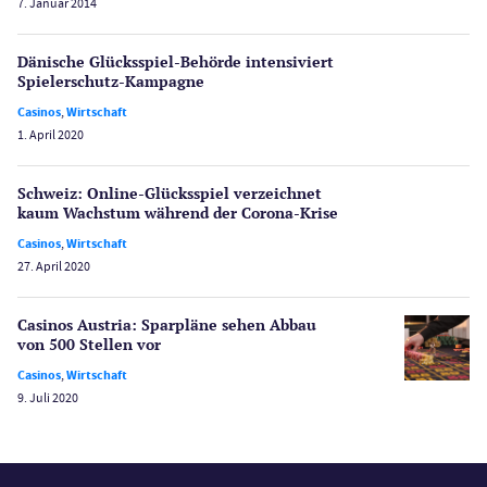
7. Januar 2014
Poker
Novoline Casinos
Dänische Glücksspiel-Behörde intensiviert
Schlagzeilen
Spielerschutz-Kampagne
Merkur Casinos
Casinos
,
Wirtschaft
Spiele
1. April 2020
Spielautomaten
Spielerschutz
Schweiz: Online-Glücksspiel verzeichnet
Casino Testberichte
kaum Wachstum während der Corona-Krise
Casinos
,
Wirtschaft
Sport
27. April 2020
Bonus Ohne Einzahlung
Wetten
Casinos Austria: Sparpläne sehen Abbau
Slot Freispiele
von 500 Stellen vor
Wirtschaft
Casinos
,
Wirtschaft
9. Juli 2020