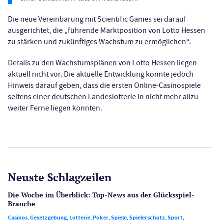
Die neue Vereinbarung mit Scientific Games sei darauf
ausgerichtet, die „führende Marktposition von Lotto Hessen
zu stärken und zukünftiges Wachstum zu ermöglichen“.
Details zu den Wachstumsplänen von Lotto Hessen liegen
aktuell nicht vor. Die aktuelle Entwicklung könnte jedoch
Hinweis darauf geben, dass die ersten Online-Casinospiele
seitens einer deutschen Landeslotterie in nicht mehr allzu
weiter Ferne liegen könnten.
Neuste Schlagzeilen
Die Woche im Überblick: Top-News aus der Glücksspiel-
Branche
Casinos
,
Gesetzgebung
,
Lotterie
,
Poker
,
Spiele
,
Spielerschutz
,
Sport
,