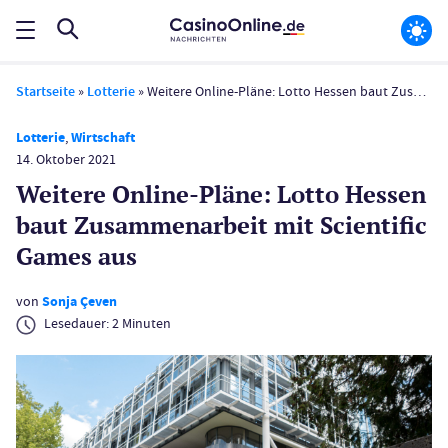
Startseite
»
Lotterie
»
Weitere Online-Pläne: Lotto Hessen baut Zusammenarbeit mit Scientific Games aus
Lotterie
,
Wirtschaft
14. Oktober 2021
Weitere Online-Pläne: Lotto Hessen
baut Zusammenarbeit mit Scientific
Games aus
von
Sonja Çeven
Lesedauer:
2
Minuten