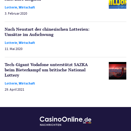
Merkur Casinos
Lotterie
,
Wirtschaft
Spiele
3. Februar 2020
Spielautomaten
Spielerschutz
Nach Neustart der chinesischen Lotterien:
Casino Testberichte
Umsätze im Aufschwung
Lotterie
,
Wirtschaft
Sport
11. Mai 2020
Bonus Ohne Einzahlung
Wetten
Tech-Gigant Vodafone unterstützt SAZKA
Slot Freispiele
beim Bieterkampf um britische National
Lottery
Wirtschaft
Lotterie
,
Wirtschaft
29. April 2021