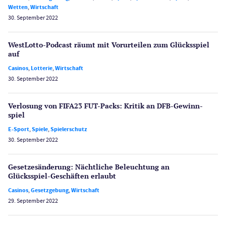
Wetten
,
Wirtschaft
30. September 2022
WestLotto-Podcast räumt mit Vorurteilen zum Glücksspiel
auf
Casinos
,
Lotterie
,
Wirtschaft
30. September 2022
Verlosung von FIFA23 FUT-Packs: Kritik an DFB-Gewinn­
spiel
E-Sport
,
Spiele
,
Spielerschutz
30. September 2022
Gesetzes­änderung: Nächtliche Beleuch­tung an
Glücksspiel-Geschäften erlaubt
Casinos
,
Gesetzgebung
,
Wirtschaft
29. September 2022