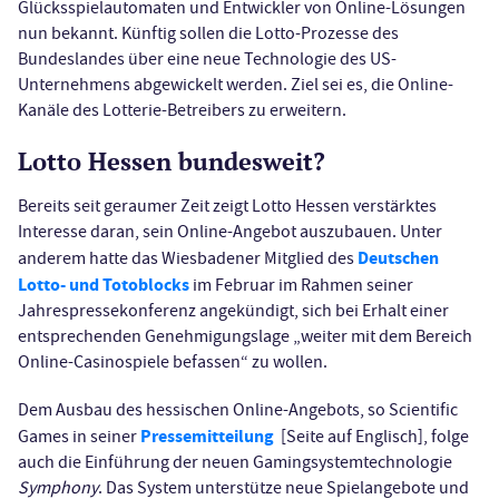
Glücksspielautomaten und Entwickler von Online-Lösungen
nun bekannt. Künftig sollen die Lotto-Prozesse des
Bundeslandes über eine neue Technologie des US-
Unternehmens abgewickelt werden. Ziel sei es, die Online-
Kanäle des Lotterie-Betreibers zu erweitern.
Lotto Hessen bundesweit?
Bereits seit geraumer Zeit zeigt Lotto Hessen verstärktes
Interesse daran, sein Online-Angebot auszubauen. Unter
Deutschen
anderem hatte das Wiesbadener Mitglied des
Lotto- und Totoblocks
im Februar im Rahmen seiner
Jahrespressekonferenz angekündigt, sich bei Erhalt einer
entsprechenden Genehmigungslage „weiter mit dem Bereich
Online-Casinospiele befassen“ zu wollen.
Dem Ausbau des hessischen Online-Angebots, so Scientific
Pressemitteilung
Games in seiner
[Seite auf Englisch], folge
auch die Einführung der neuen Gamingsystemtechnologie
Symphony
. Das System unterstütze neue Spielangebote und