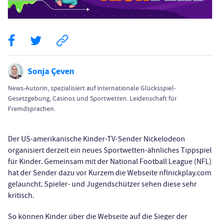
Sonja Çeven
News-Autorin, spezialisiert auf internationale Glücksspiel-
Gesetzgebung, Casinos und Sportwetten. Leidenschaft für
Fremdsprachen.
Der US-amerikanische Kinder-TV-Sender Nickelodeon
organisiert derzeit ein neues Sportwetten-ähnliches Tippspiel
für Kinder. Gemeinsam mit der National Football League (NFL)
hat der Sender dazu vor Kurzem die Webseite nflnickplay.com
gelauncht. Spieler- und Jugendschützer sehen diese sehr
kritisch.
So können Kinder über die Webseite auf die Sieger der