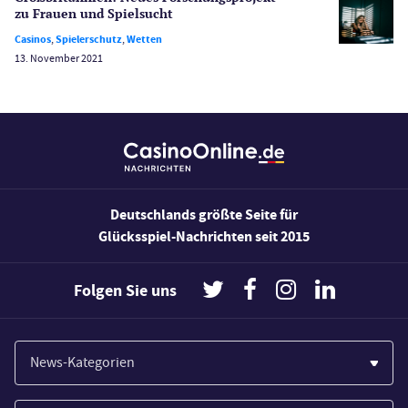
zu Frauen und Spielsucht
Wirtschaft
Casinos
,
Spielerschutz
,
Wetten
13. November 2021
Deutschlands größte Seite für
Glücksspiel-Nachrichten seit 2015
Folgen Sie uns
News-Kategorien
Casinos