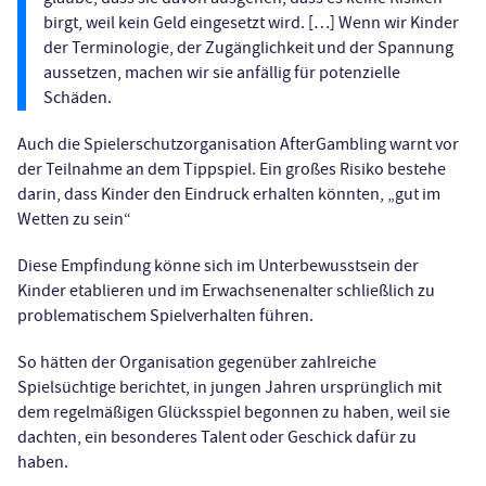
birgt, weil kein Geld eingesetzt wird. […] Wenn wir Kinder
der Terminologie, der Zugänglichkeit und der Spannung
aussetzen, machen wir sie anfällig für potenzielle
Schäden.
Auch die Spielerschutzorganisation AfterGambling warnt vor
der Teilnahme an dem Tippspiel. Ein großes Risiko bestehe
darin, dass Kinder den Eindruck erhalten könnten, „gut im
Wetten zu sein“
Diese Empfindung könne sich im Unterbewusstsein der
Kinder etablieren und im Erwachsenenalter schließlich zu
problematischem Spielverhalten führen.
So hätten der Organisation gegenüber zahlreiche
Spielsüchtige berichtet, in jungen Jahren ursprünglich mit
dem regelmäßigen Glücksspiel begonnen zu haben, weil sie
dachten, ein besonderes Talent oder Geschick dafür zu
haben.