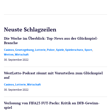
Neuste Schlagzeilen
Die Woche im Überblick: Top-News aus der Glücksspiel-
Branche
Casinos
,
Gesetzgebung
,
Lotterie
,
Poker
,
Spiele
,
Spielerschutz
,
Sport
,
Wetten
,
Wirtschaft
30. September 2022
WestLotto-Podcast räumt mit Vorurteilen zum Glücksspiel
auf
Casinos
,
Lotterie
,
Wirtschaft
30. September 2022
Verlosung von FIFA23 FUT-Packs: Kritik an DFB-Gewinn­
spiel