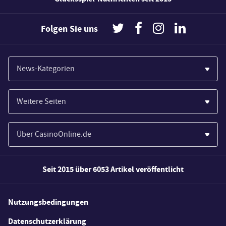
Folgen Sie uns
News-Kategorien
Casinos
Weitere Seiten
Wirtschaft
Paypal Casinos
Spiele
Über CasinoOnline.de
Novoline Casinos
Poker
Über Uns
Merkur Casinos
Seit 2015 über 6053 Artikel veröffentlicht
Sport
Unsere Experten
Spielautomaten
Gesetzgebung
Wie wir bewerten
Nutzungsbedingungen
Casino Testberichte
Schlagzeilen
FAQs
Datenschutzerklärung
Casino Bonus Angebote