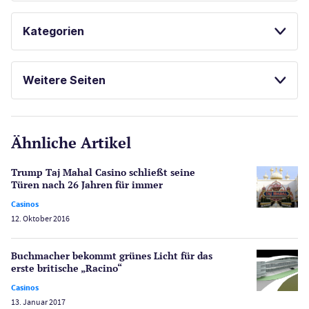
NOVOLINE
SPIELAUTOMATEN
Kategorien
BOOK OF RA
GLÜCKSSPIEL ONLINE
Casinos
PROGRESSIVE JACKPOTS
Weitere Seiten
ONLINE ROULETTE SPIELEN
E-Sport
CasinoOnline.de
BESTE ONLINE CASINOS
Ähnliche Artikel
Gesetzgebung
SPIELAUTOMATEN ONLINE SPIELEN
Echtgeld
Trump Taj Mahal Casino schließt seine
NOVOMATIC CASINOS
Lotterie
Türen nach 26 Jahren für immer
PayPal Casinos
Casinos
KOSTENLOSE SPIELE
12. Oktober 2016
Poker
Novoline Casinos
FREISPIELE OHNE EINZAHLUNG
Buchmacher bekommt grünes Licht für das
Schlagzeilen
erste britische „Racino“
Merkur Casinos
Casinos
Spiele
13. Januar 2017