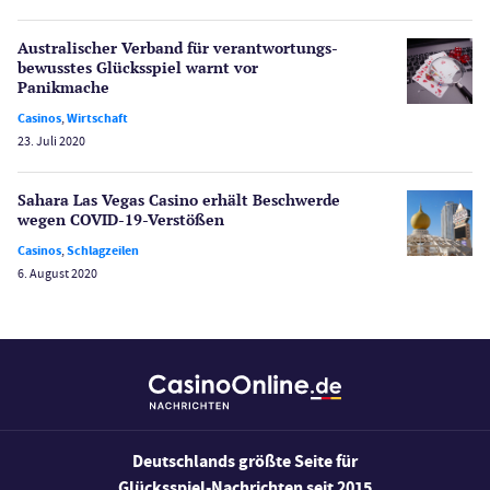
Spielautomaten
Spielerschutz
Australischer Verband für verantwortungs­
Casino Testberichte
bewusstes Glücksspiel warnt vor
Panikmache
Sport
Casinos
,
Wirtschaft
Bonus Ohne Einzahlung
23. Juli 2020
Wetten
Slot Freispiele
Sahara Las Vegas Casino erhält Beschwerde
wegen COVID-19-Verstößen
Wirtschaft
Casinos
,
Schlagzeilen
6. August 2020
Deutschlands größte Seite für
Glücksspiel-Nachrichten seit 2015