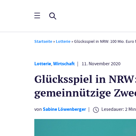
Startseite
»
Lotterie
»
Glücksspiel in NRW: 100 Mio. Euro
Lotterie
Wirtschaft
,
|
11. November 2020
Glücksspiel in NRW:
gemeinnützige Zwe
Sabine Löwenberger
von
|
Lesedauer:
2
Min