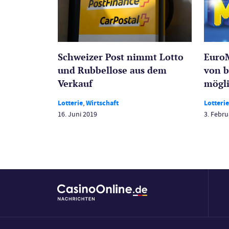
Schweizer Post nimmt Lotto
EuroM
und Rubbellose aus dem
von b
Verkauf
mögl
Lotterie
,
Wirtschaft
Lotterie
16. Juni 2019
3. Febru