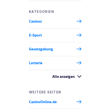
KATEGORIEN
Casinos
E-Sport
Gesetzgebung
Lotterie
Alle anzeigen
Poker
Schlagzeilen
WEITERE SEITEN
CasinoOnline.de
Spiele