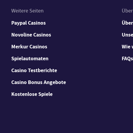
Weitere Seiten
Über
Paypal Casinos
Über
Novoline Casinos
Unse
Merkur Casinos
Wie 
Spielautomaten
FAQ
Casino Testberichte
Casino Bonus Angebote
Kostenlose Spiele