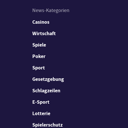
News-Kategorien
Casinos
Wirtschaft
Spiele
Poker
Sport
Gesetzgebung
Schlagzeilen
E-Sport
Lotterie
Spielerschutz