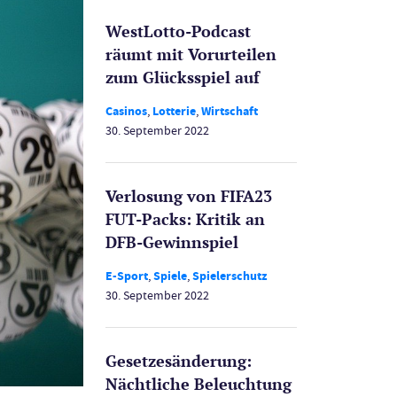
WestLotto-Podcast
räumt mit Vorurteilen
zum Glücksspiel auf
Casinos
,
Lotterie
,
Wirtschaft
30. September 2022
Verlosung von FIFA23
FUT-Packs: Kritik an
DFB-Gewinn­spiel
E-Sport
,
Spiele
,
Spielerschutz
30. September 2022
Gesetzes­änderung:
Nächtliche Beleuch­tung