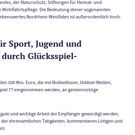
andes, der Naturschutz, Stiftungen für Heimat- und
ie Wohlfahrtspflege. Die Bedeutung dieser sogenannten
 lebenswertes Nordrhein-Westfalen ist außerordentlich hoch.
ür Sport, Jugend und
 durch Glücksspiel-
n 100 Mio. Euro, die mit Rubbellosen, Oddset-Wetten,
Spiel 77 eingenommen werden, an gemeinnützige
e gute und wichtige Arbeit der Empfänger gewürdigt werden,
 der ehrenamtlichen Tätigkeiten, kommentieren Löttgen und
nt.