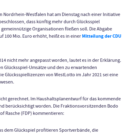
 Nordrhein-Westfalen hat am Dienstag nach einer Initiative
beschlossen, dass künftig mehr durch Glücksspiel
emeinnützige Organisationen fließen soll. Die Abgabe
Mitteilung der CDU
f 100 Mio. Euro erhöht, heißt es in einer
014 nicht mehr angepasst worden, lautet es in der Erklärung.
en Glücksspiel-Umsätze und den zu erwartenden
 Glücksspiellizenzen von WestLotto im Jahr 2021 sei eine
ewesen.
icht gerechnet. Im Haushaltsplanentwurf für das kommende
end berücksichtigt worden. Die Fraktionsvorsitzenden Bodo
tof Rasche (FDP) kommentieren:
s dem Glückspiel profitieren Sportverbände, die