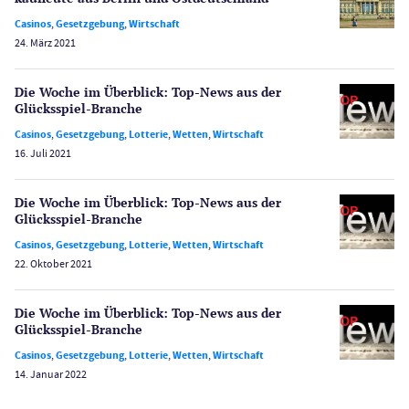
PayPal Casinos
Casinos
,
Gesetzgebung
,
Wirtschaft
24. März 2021
Poker
Novoline Casinos
Die Woche im Überblick: Top-News aus der
Schlagzeilen
Glücksspiel-Branche
Merkur Casinos
Casinos
,
Gesetzgebung
,
Lotterie
,
Wetten
,
Wirtschaft
Spiele
16. Juli 2021
Spielautomaten
Spielerschutz
Die Woche im Überblick: Top-News aus der
Casino Testberichte
Glücksspiel-Branche
Casinos
,
Gesetzgebung
,
Lotterie
,
Wetten
,
Wirtschaft
Sport
22. Oktober 2021
Bonus Ohne Einzahlung
Wetten
Die Woche im Überblick: Top-News aus der
Slot Freispiele
Glücksspiel-Branche
Wirtschaft
Casinos
,
Gesetzgebung
,
Lotterie
,
Wetten
,
Wirtschaft
14. Januar 2022