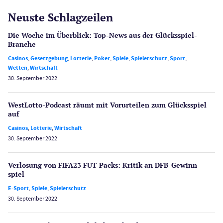
Neuste Schlagzeilen
Die Woche im Überblick: Top-News aus der Glücksspiel-
Branche
Casinos
,
Gesetzgebung
,
Lotterie
,
Poker
,
Spiele
,
Spielerschutz
,
Sport
,
Wetten
,
Wirtschaft
30. September 2022
WestLotto-Podcast räumt mit Vorurteilen zum Glücksspiel
auf
Casinos
,
Lotterie
,
Wirtschaft
30. September 2022
Verlosung von FIFA23 FUT-Packs: Kritik an DFB-Gewinn­
spiel
E-Sport
,
Spiele
,
Spielerschutz
30. September 2022