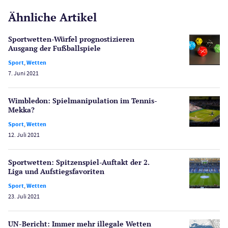
Ähnliche Artikel
Gesetzgebung
Echtgeld
Sportwetten-Würfel prognostizieren
Lotterie
Ausgang der Fußballspiele
PayPal Casinos
Sport
,
Wetten
7. Juni 2021
Poker
Novoline Casinos
Wimbledon: Spiel­manipulation im Tennis-
Schlagzeilen
Mekka?
Merkur Casinos
Sport
,
Wetten
Spiele
12. Juli 2021
Spielautomaten
Spielerschutz
Sportwetten: Spitzenspiel-Auftakt der 2.
Casino Testberichte
Liga und Aufstiegs­favoriten
Sport
,
Wetten
Sport
23. Juli 2021
Bonus Ohne Einzahlung
Wetten
UN-Bericht: Immer mehr illegale Wetten
Slot Freispiele