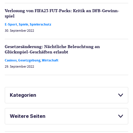
Verlosung von FIFA23 FUT-Packs: Kritik an DFB-Gewinn­
spiel
E-Sport
,
Spiele
,
Spielerschutz
30. September 2022
Gesetzes­änderung: Nächtliche Beleuch­tung an
Glücksspiel-Geschäften erlaubt
Casinos
,
Gesetzgebung
,
Wirtschaft
29. September 2022
Kategorien
Casinos
Weitere Seiten
E-Sport
CasinoOnline.de