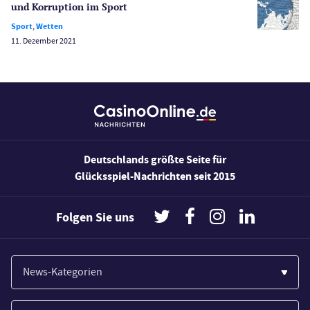
und Korruption im Sport
Wirtschaft
Sport
,
Wetten
11. Dezember 2021
Deutschlands größte Seite für
Glücksspiel-Nachrichten seit 2015
Folgen Sie uns
News-Kategorien
Casinos