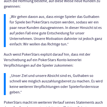
auch die Hoffnung bestehe, auf diese Weise neue Kunden zu
gewinnen:
„Wir gehen davon aus, dass einige Spieler das Guthaben
für Spiele bei PokerStars nutzen werden, sodass wir ein
paar neue Kunden dazugewinnen. In dieser Hinsicht ist es
auf jeden Fall eine gute Entscheidung für unser
Unternehmen. Unsere Motivation dahinter ist jedoch ganz
einfach: Wir wollen das Richtige tun.“
Auch weist PokerStars explizit darauf hin, dass mit der
Verschiebung auf ein PokerStars Konto keinerlei
Verpflichtungen auf die Spieler zukommen:
„Unser Ziel und unsere Absicht sind es, Guthaben so
schnell wie möglich auszahlungsbereit zu machen. Es wird
keine weiteren Verpflichtungen oder Spielerfordernisse
geben.“
PokerStars macht im weiteren Verlauf seines Statements auch