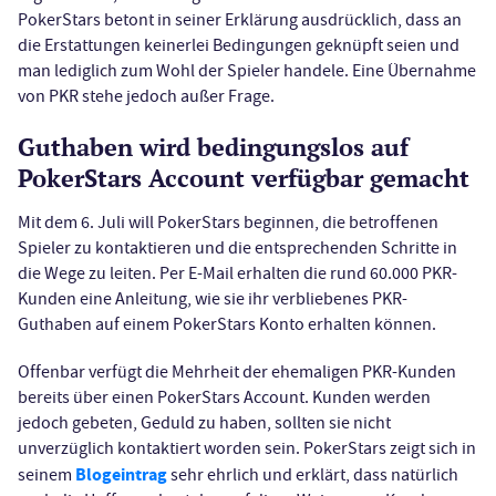
PokerStars betont in seiner Erklärung ausdrücklich, dass an
die Erstattungen keinerlei Bedingungen geknüpft seien und
man lediglich zum Wohl der Spieler handele. Eine Übernahme
von PKR stehe jedoch außer Frage.
Guthaben wird bedingungslos auf
PokerStars Account verfügbar gemacht
Mit dem 6. Juli will PokerStars beginnen, die betroffenen
Spieler zu kontaktieren und die entsprechenden Schritte in
die Wege zu leiten. Per E-Mail erhalten die rund 60.000 PKR-
Kunden eine Anleitung, wie sie ihr verbliebenes PKR-
Guthaben auf einem PokerStars Konto erhalten können.
Offenbar verfügt die Mehrheit der ehemaligen PKR-Kunden
bereits über einen PokerStars Account. Kunden werden
jedoch gebeten, Geduld zu haben, sollten sie nicht
unverzüglich kontaktiert worden sein. PokerStars zeigt sich in
Blogeintrag
seinem
sehr ehrlich und erklärt, dass natürlich