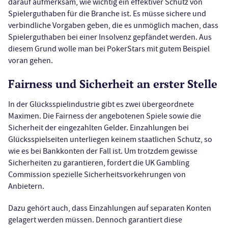
darauf aufmerksam, wie wichtig ein effektiver Schutz von
Spielerguthaben für die Branche ist. Es müsse sichere und
verbindliche Vorgaben geben, die es unmöglich machen, dass
Spielerguthaben bei einer Insolvenz gepfändet werden. Aus
diesem Grund wolle man bei PokerStars mit gutem Beispiel
voran gehen.
Fairness und Sicherheit an erster Stelle
In der Glücksspielindustrie gibt es zwei übergeordnete
Maximen. Die Fairness der angebotenen Spiele sowie die
Sicherheit der eingezahlten Gelder. Einzahlungen bei
Glücksspielseiten unterliegen keinem staatlichen Schutz, so
wie es bei Bankkonten der Fall ist. Um trotzdem gewisse
Sicherheiten zu garantieren, fordert die UK Gambling
Commission spezielle Sicherheitsvorkehrungen von
Anbietern.
Dazu gehört auch, dass Einzahlungen auf separaten Konten
gelagert werden müssen. Dennoch garantiert diese