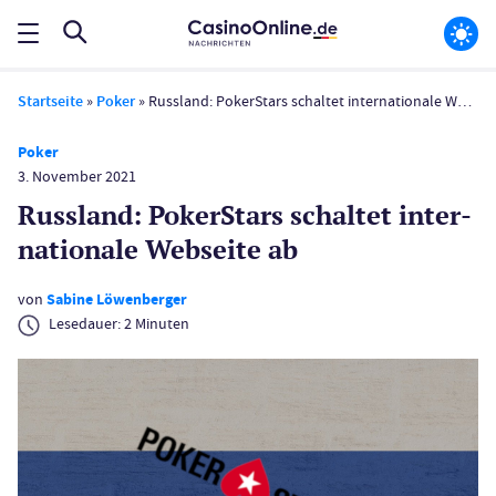
Startseite
»
Poker
»
Russland: PokerStars schaltet inter­nationale Webseite ab
Poker
3. November 2021
Russland: PokerStars schaltet inter­
nationale Webseite ab
von
Sabine Löwenberger
Lesedauer:
2
Minuten