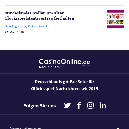
Wetten
Bundesländer wollen am alten
Slot Freispiele
Glücksspielstaatsvertrag festhalten
Wirtschaft
Gesetzgebung
,
Poker
,
Sport
22. März 2016
Deutschlands größte Seite für
Glücksspiel-Nachrichten seit 2015
Folgen Sie uns
News-Kategorien