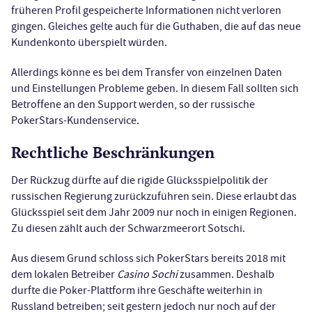
früheren Profil gespeicherte Informationen nicht verloren
gingen. Gleiches gelte auch für die Guthaben, die auf das neue
Kundenkonto überspielt würden.
Allerdings könne es bei dem Transfer von einzelnen Daten
und Einstellungen Probleme geben. In diesem Fall sollten sich
Betroffene an den Support werden, so der russische
PokerStars-Kundenservice.
Rechtliche Beschränkungen
Der Rückzug dürfte auf die rigide Glücksspielpolitik der
russischen Regierung zurückzuführen sein. Diese erlaubt das
Glücksspiel seit dem Jahr 2009 nur noch in einigen Regionen.
Zu diesen zählt auch der Schwarzmeerort Sotschi.
Aus diesem Grund schloss sich PokerStars bereits 2018 mit
dem lokalen Betreiber
Casino Sochi
zusammen. Deshalb
durfte die Poker-Plattform ihre Geschäfte weiterhin in
Russland betreiben; seit gestern jedoch nur noch auf der