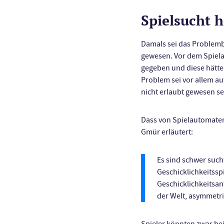
Spielsucht 
Damals sei das Problemb
gewesen. Vor dem Spiela
gegeben und diese hätte
Problem sei vor allem a
nicht erlaubt gewesen se
Dass von Spielautomaten 
Gmür erläutert:
Es sind schwer such
Geschicklichkeitssp
Geschicklichkeitsant
der Welt, asymmetri
Spieler könnten zwar b