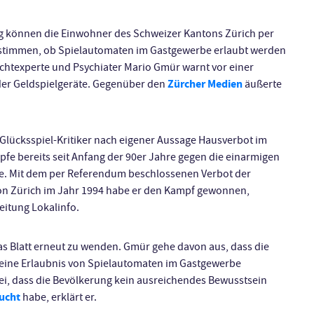
önnen die Einwohner des Schweizer Kantons Zürich per
timmen, ob Spielautomaten im Gastgewerbe erlaubt werden
uchtexperte und Psychiater Mario Gmür warnt vor einer
Zürcher Medien
der Geldspielgeräte. Gegenüber den
äußerte
 Glücksspiel-Kritiker nach eigener Aussage Hausverbot im
fe bereits seit Anfang der 90er Jahre gegen die einarmigen
e. Mit dem per Referendum beschlossenen Verbot der
on Zürich im Jahr 1994 habe er den Kampf gewonnen,
eitung Lokalinfo.
as Blatt erneut zu wenden. Gmür gehe davon aus, dass die
eine Erlaubnis von Spielautomaten im Gastgewerbe
ei, dass die Bevölkerung kein ausreichendes Bewusstsein
ucht
habe, erklärt er.