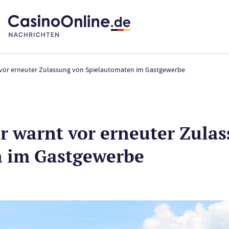
 vor erneuter Zulassung von Spielautomaten im Gastgewerbe
r warnt vor erneuter Zula
n im Gastgewerbe