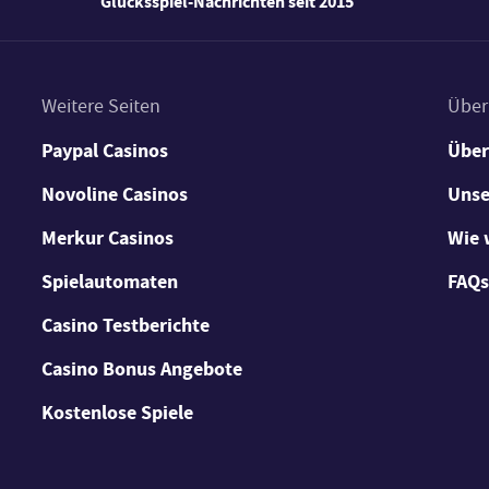
Glücksspiel-Nachrichten seit 2015
Weitere Seiten
Über
Paypal Casinos
Über
Novoline Casinos
Unse
Merkur Casinos
Wie 
Spielautomaten
FAQ
Casino Testberichte
Casino Bonus Angebote
Kostenlose Spiele