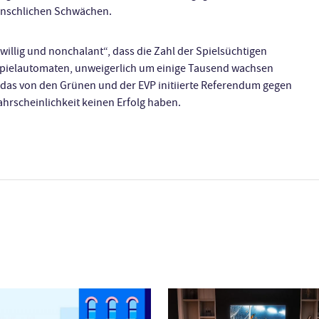
nschlichen Schwächen.
twillig und nonchalant“, dass die Zahl der Spielsüchtigen
Spielautomaten, unweigerlich um einige Tausend wachsen
das von den Grünen und der EVP initiierte Referendum gegen
hrscheinlichkeit keinen Erfolg haben.