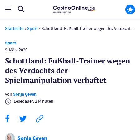
Startseite
»
Sport
»
Schottland: Fußball-Trainer wegen des Verdachts der Spielmanipulation verhaftet
Sport
9. März 2020
Schottland: Fußball-Trainer wegen
des Verdachts der
Spielmanipulation verhaftet
von
Sonja Çeven
Lesedauer:
2
Minuten
Sonja Çeven