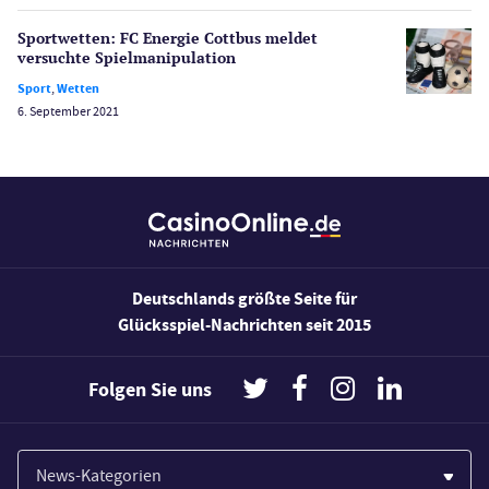
Wetten
Sportwetten: FC Energie Cottbus meldet
Slot Freispiele
versuchte Spiel­manipulation
Wirtschaft
Sport
,
Wetten
6. September 2021
Deutschlands größte Seite für
Glücksspiel-Nachrichten seit 2015
Folgen Sie uns
News-Kategorien