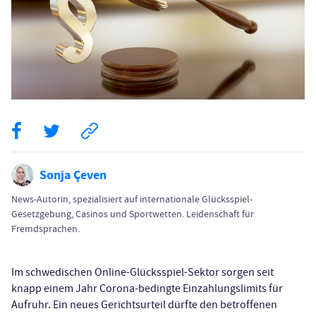
Sonja Çeven
News-Autorin, spezialisiert auf internationale Glücksspiel-
Gesetzgebung, Casinos und Sportwetten. Leidenschaft für
Fremdsprachen.
Im schwedischen Online-Glücksspiel-Sektor sorgen seit
knapp einem Jahr Corona-bedingte Einzahlungslimits für
Aufruhr. Ein neues Gerichtsurteil dürfte den betroffenen