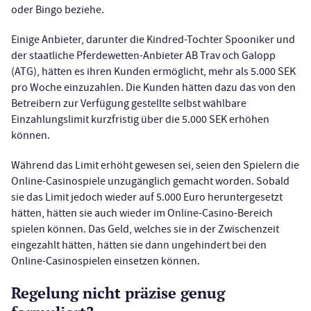
oder Bingo beziehe.
Einige Anbieter, darunter die Kindred-Tochter Spooniker und
der staatliche Pferdewetten-Anbieter AB Trav och Galopp
(ATG), hätten es ihren Kunden ermöglicht, mehr als 5.000 SEK
pro Woche einzuzahlen. Die Kunden hätten dazu das von den
Betreibern zur Verfügung gestellte selbst wählbare
Einzahlungslimit kurzfristig über die 5.000 SEK erhöhen
können.
Während das Limit erhöht gewesen sei, seien den Spielern die
Online-Casinospiele unzugänglich gemacht worden. Sobald
sie das Limit jedoch wieder auf 5.000 Euro heruntergesetzt
hätten, hätten sie auch wieder im Online-Casino-Bereich
spielen können. Das Geld, welches sie in der Zwischenzeit
eingezahlt hätten, hätten sie dann ungehindert bei den
Online-Casinospielen einsetzen können.
Regelung nicht präzise genug