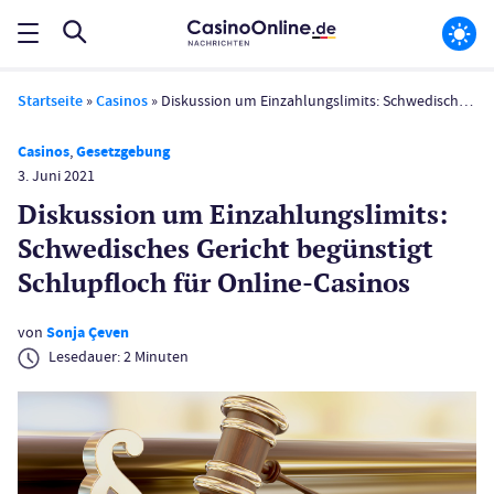
Startseite
»
Casinos
»
Diskussion um Einzahlungs­limits: Schwedisches Gericht begünstigt Schlupfloch für Online-Casinos
Casinos
,
Gesetzgebung
3. Juni 2021
Diskussion um Einzahlungs­limits:
Schwedisches Gericht begünstigt
Schlupfloch für Online-Casinos
von
Sonja Çeven
Lesedauer:
2
Minuten