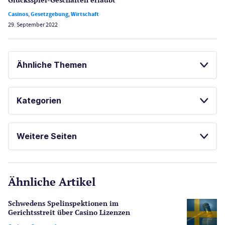
Casinos
,
Gesetzgebung
,
Wirtschaft
29. September 2022
Ähnliche Themen
GLÜCKSSPIEL ONLINE
SPORTWETTEN
Kategorien
KENO SPIELEN
BESTE ONLINE CASINOS
Casinos
SPIELAUTOMATEN ONLINE SPIELEN
Weitere Seiten
ONLINE SPORTWETTEN
E-Sport
CasinoOnline.de
KOSTENLOSE SPIELE
Ähnliche Artikel
Gesetzgebung
Echtgeld
Schwedens Spelinspektionen im
Lotterie
Gerichtsstreit über Casino Lizenzen
PayPal Casinos