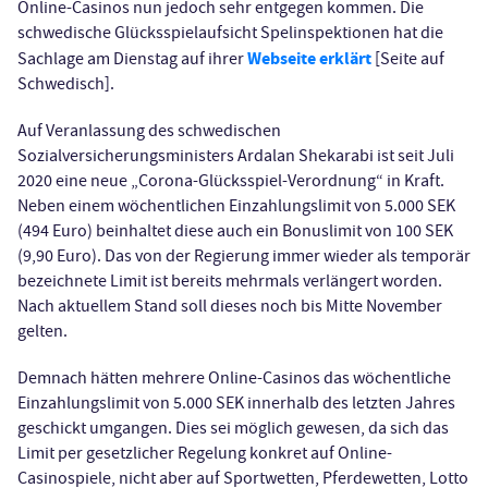
Online-Casinos nun jedoch sehr entgegen kommen. Die
schwedische Glücksspielaufsicht Spelinspektionen hat die
Webseite erklärt
Sachlage am Dienstag auf ihrer
[Seite auf
Schwedisch].
Auf Veranlassung des schwedischen
Sozialversicherungsministers Ardalan Shekarabi ist seit Juli
2020 eine neue „Corona-Glücksspiel-Verordnung“ in Kraft.
Neben einem wöchentlichen Einzahlungslimit von 5.000 SEK
(494 Euro) beinhaltet diese auch ein Bonuslimit von 100 SEK
(9,90 Euro). Das von der Regierung immer wieder als temporär
bezeichnete Limit ist bereits mehrmals verlängert worden.
Nach aktuellem Stand soll dieses noch bis Mitte November
gelten.
Demnach hätten mehrere Online-Casinos das wöchentliche
Einzahlungslimit von 5.000 SEK innerhalb des letzten Jahres
geschickt umgangen. Dies sei möglich gewesen, da sich das
Limit per gesetzlicher Regelung konkret auf Online-
Casinospiele, nicht aber auf Sportwetten, Pferdewetten, Lotto