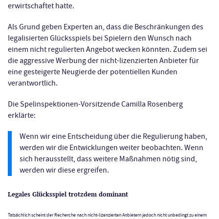
erwirtschaftet hatte.
Als Grund geben Experten an, dass die Beschränkungen des
legalisierten Glücksspiels bei Spielern den Wunsch nach
einem nicht regulierten Angebot wecken könnten. Zudem sei
die aggressive Werbung der nicht-lizenzierten Anbieter für
eine gesteigerte Neugierde der potentiellen Kunden
verantwortlich.
Die Spelinspektionen-Vorsitzende Camilla Rosenberg
erklärte:
Wenn wir eine Entscheidung über die Regulierung haben,
werden wir die Entwicklungen weiter beobachten. Wenn
sich herausstellt, dass weitere Maßnahmen nötig sind,
werden wir diese ergreifen.
Legales Glücksspiel trotzdem dominant
Tatsächlich scheint der Recherche nach nicht-lizenzierten Anbietern jedoch nicht unbedingt zu einem