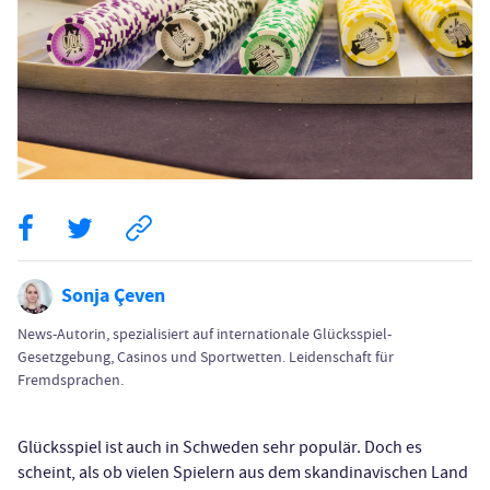
Sonja Çeven
News-Autorin, spezialisiert auf internationale Glücksspiel-
Gesetzgebung, Casinos und Sportwetten. Leidenschaft für
Fremdsprachen.
Glücksspiel ist auch in Schweden sehr populär. Doch es
scheint, als ob vielen Spielern aus dem skandinavischen Land