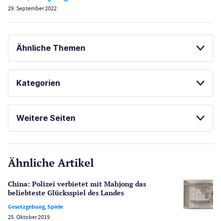
29. September 2022
Ähnliche Themen
GLÜCKSSPIEL ONLINE
Kategorien
BONUS OHNE EINZAHLUNG
Casinos
Weitere Seiten
E-Sport
CasinoOnline.de
Ähnliche Artikel
Gesetzgebung
Echtgeld
China: Polizei verbietet mit Mahjong das
Lotterie
beliebteste Glücksspiel des Landes
PayPal Casinos
Gesetzgebung
,
Spiele
25. Oktober 2019
Poker