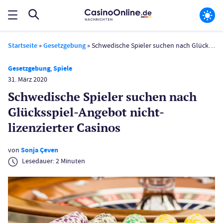
Startseite
»
Gesetzgebung
»
Schwedische Spieler suchen nach Glücksspiel-Angebot nicht-lizenzierter Casinos
Gesetzgebung
,
Spiele
31. März 2020
Schwedische Spieler suchen nach
Glücksspiel-Angebot nicht-
lizenzierter Casinos
von
Sonja Çeven
Lesedauer:
2
Minuten