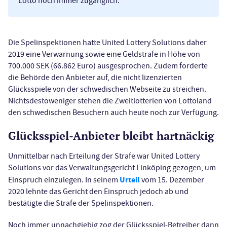
Lotto noch immer zugänglich.
Die Spelinspektionen hatte United Lottery Solutions daher
2019 eine Verwarnung sowie eine Geldstrafe in Höhe von
700.000 SEK (66.862 Euro) ausgesprochen. Zudem forderte
die Behörde den Anbieter auf, die nicht lizenzierten
Glücksspiele von der schwedischen Webseite zu streichen.
Nichtsdestoweniger stehen die Zweitlotterien von Lottoland
den schwedischen Besuchern auch heute noch zur Verfügung.
Glücksspiel-Anbieter bleibt hartnäckig
Unmittelbar nach Erteilung der Strafe war United Lottery
Solutions vor das Verwaltungsgericht Linköping gezogen, um
Urteil
Einspruch einzulegen. In seinem
vom 15. Dezember
2020 lehnte das Gericht den Einspruch jedoch ab und
bestätigte die Strafe der Spelinspektionen.
Noch immer unnachgiebig zog der Glücksspiel-Betreiber dann