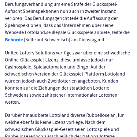
Berufungsverhandlung um eine Strafe der Glücksspiel-
Aufsicht Spelinspektionen nun auch in zweiter Instanz
verloren. Das Berufungsgericht teile die Auffassung der
Spelinspektionen, dass das Unternehmen über seine
Webseite Lottoland.se illegale Glücksspiele anbiete, teilte die
Behörde
[Seite auf Schwedisch] am Dienstag mit.
United Lottery Solutions verfüge zwar über eine schwedische
Online-Glücksspiel-Lizenz, diese umfasse jedoch nur
Casinospiele, Spielautomaten und Bingo. Auf der
schwedischen Version der Glücksspiel-Plattform Lottoland
würden jedoch auch Zweitlotterien angeboten. Kunden
könnten auf die Ziehungen der staatlichen Lotterie
Schwedens sowie zahlreicher internationaler Lotterien
wetten.
Darüber hinaus biete Lottoland diverse Rubbellose an, für
welche ebenfalls keine Lizenz vorliege. Nach dem
schwedischen Glücksspiel-Gesetz seien Lottospiele und
Rubbellose jedoch ausschließlich der Nationallotterie