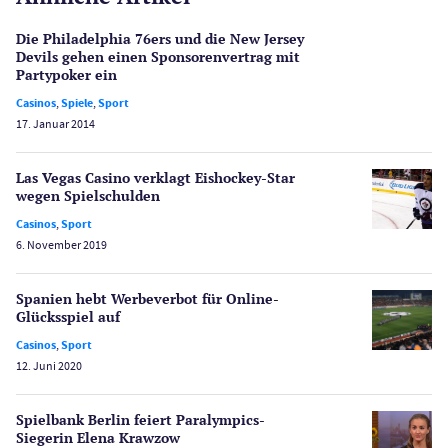
Gesetzgebung
ONLINE SPORTWETTEN
Echtgeld
Die Philadelphia 76ers und die New Jersey
KOSTENLOSE SPIELE
Lotterie
Devils gehen einen Sponsorenvertrag mit
PayPal Casinos
Partypoker ein
Casinos
,
Spiele
,
Sport
Poker
17. Januar 2014
Novoline Casinos
Schlagzeilen
Las Vegas Casino verklagt Eishockey-Star
Merkur Casinos
wegen Spielschulden
Spiele
Casinos
,
Sport
Spielautomaten
6. November 2019
Spielerschutz
Casino Testberichte
Spanien hebt Werbeverbot für Online-
Glücksspiel auf
Sport
Casinos
,
Sport
Bonus Ohne Einzahlung
12. Juni 2020
Wetten
Slot Freispiele
Spielbank Berlin feiert Paralympics-
Siegerin Elena Krawzow