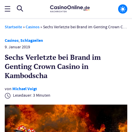
Startseite
»
Casinos
»
Sechs Verletzte bei Brand im Genting Crown Casino in Kambodscha
Casinos
,
Schlagzeilen
9. Januar 2019
Sechs Verletzte bei Brand im
Genting Crown Casino in
Kambodscha
von
Michael Voigt
Lesedauer:
3
Minuten