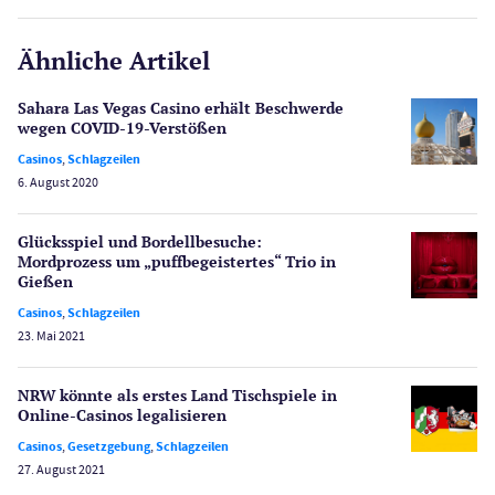
E-Sport
CasinoOnline.de
Ähnliche Artikel
Gesetzgebung
Echtgeld
Sahara Las Vegas Casino erhält Beschwerde
Lotterie
wegen COVID-19-Verstößen
PayPal Casinos
Casinos
,
Schlagzeilen
6. August 2020
Poker
Novoline Casinos
Glücksspiel und Bordellbesuche:
Schlagzeilen
Mordprozess um „puff­begeistertes“ Trio in
Merkur Casinos
Gießen
Spiele
Casinos
,
Schlagzeilen
Spielautomaten
23. Mai 2021
Spielerschutz
Casino Testberichte
NRW könnte als erstes Land Tischspiele in
Online-Casinos legalisieren
Sport
Casinos
,
Gesetzgebung
,
Schlagzeilen
Bonus Ohne Einzahlung
27. August 2021