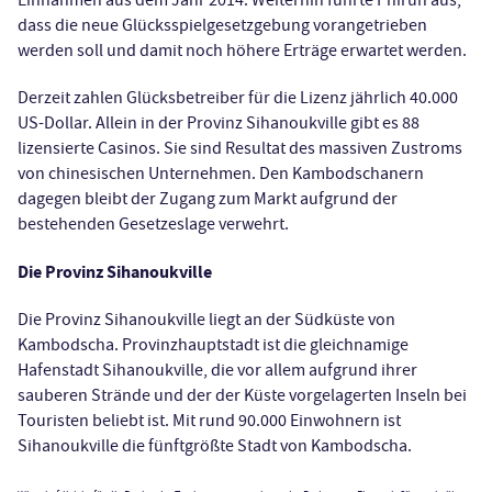
dass die neue Glücksspielgesetzgebung vorangetrieben
werden soll und damit noch höhere Erträge erwartet werden.
Derzeit zahlen Glücksbetreiber für die Lizenz jährlich 40.000
US-Dollar. Allein in der Provinz Sihanoukville gibt es 88
lizensierte Casinos. Sie sind Resultat des massiven Zustroms
von chinesischen Unternehmen. Den Kambodschanern
dagegen bleibt der Zugang zum Markt aufgrund der
bestehenden Gesetzeslage verwehrt.
Die Provinz Sihanoukville
Die Provinz Sihanoukville liegt an der Südküste von
Kambodscha. Provinzhauptstadt ist die gleichnamige
Hafenstadt Sihanoukville, die vor allem aufgrund ihrer
sauberen Strände und der der Küste vorgelagerten Inseln bei
Touristen beliebt ist. Mit rund 90.000 Einwohnern ist
Sihanoukville die fünftgrößte Stadt von Kambodscha.