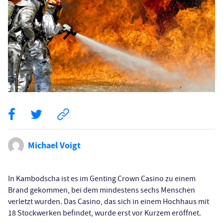
Michael Voigt
In Kambodscha ist es im Genting Crown Casino zu einem
Brand gekommen, bei dem mindestens sechs Menschen
verletzt wurden. Das Casino, das sich in einem Hochhaus mit
18 Stockwerken befindet, wurde erst vor Kurzem eröffnet.