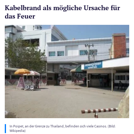
Kabelbrand als mögliche Ursache für
das Feuer
In Poipet, an der Grenze zu Thailand, befinden sich viele Casinos. (Bild:
Wikipedia)