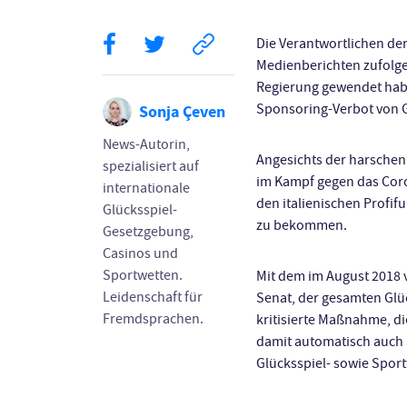
Die Verantwortlichen der 
Medienberichten zufolge 
Regierung gewendet hab
Sponsoring-Verbot von G
Sonja Çeven
News-Autorin,
Angesichts der harschen
spezialisiert auf
im Kampf gegen das Coro
internationale
den italienischen Profif
Glücksspiel-
zu bekommen.
Gesetzgebung,
Casinos und
Sportwetten.
Mit dem im August 2018 v
Leidenschaft für
Senat, der gesamten Glü
Fremdsprachen.
kritisierte Maßnahme, di
damit automatisch auch 
Glücksspiel- sowie Spor