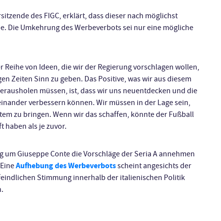
rsitzende des FIGC, erklärt, dass dieser nach möglichst
e. Die Umkehrung des Werbeverbots sei nur eine mögliche
er Reihe von Ideen, die wir der Regierung vorschlagen wollen,
en Zeiten Sinn zu geben. Das Positive, was wir aus diesem
erausholen müssen, ist, dass wir uns neuentdecken und die
inander verbessern können. Wir müssen in der Lage sein,
stem zu bringen. Wenn wir das schaffen, könnte der Fußball
t haben als je zuvor.
ng um Giuseppe Conte die Vorschläge der Seria A annehmen
Aufhebung des Werbeverbots
 Eine
scheint angesichts der
feindlichen Stimmung innerhalb der italienischen Politik
.