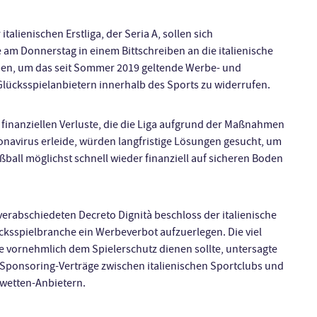
italienischen Erstliga, der Seria A, sollen sich
am Donnerstag in einem Bittschreiben an die italienische
en, um das seit Sommer 2019 geltende Werbe- und
lücksspielanbietern innerhalb des Sports zu widerrufen.
 finanziellen Verluste, die die Liga aufgrund der Maßnahmen
navirus erleide, würden langfristige Lösungen gesucht, um
ußball möglichst schnell wieder finanziell auf sicheren Boden
erabschiedeten Decreto Dignità beschloss der italienische
cksspielbranche ein Werbeverbot aufzuerlegen. Die viel
e vornehmlich dem Spielerschutz dienen sollte, untersagte
Sponsoring-Verträge zwischen italienischen Sportclubs und
twetten-Anbietern.