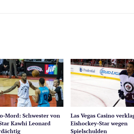
o-Mord: Schwester von
Las Vegas Casino verkla
Star Kawhi Leonard
Eishockey-Star wegen
rdächtig
Spielschulden