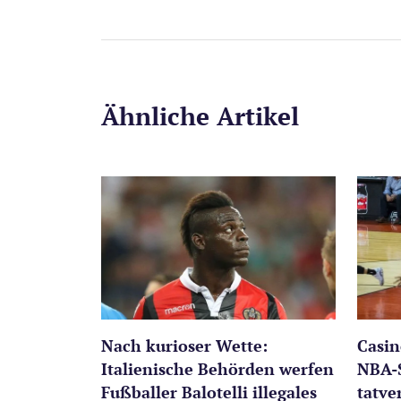
Ähnliche Artikel
Nach kurioser Wette:
Casin
Italienische Behörden werfen
NBA-
Fußballer Balotelli illegales
tatve