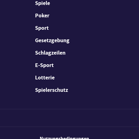
Spiele
Poker
Sport
Gesetzgebung
Schlagzeilen
E-Sport
Lotterie
Spielerschutz
Nutzungsbedingungen