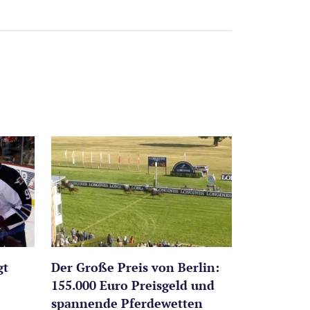
gt
Der Große Preis von Berlin:
155.000 Euro Preisgeld und
spannende Pferdewetten