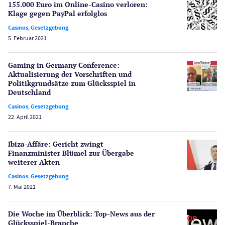
155.000 Euro im Online-Casino verloren:
Lotterie
Klage gegen PayPal erfolglos
PayPal Casinos
Casinos
,
Gesetzgebung
5. Februar 2021
Poker
Novoline Casinos
Gaming in Germany Conference:
Schlagzeilen
Aktualisierung der Vorschriften und
Merkur Casinos
Politikgrundsätze zum Glücksspiel in
Deutschland
Spiele
Spielautomaten
Casinos
,
Gesetzgebung
22. April 2021
Spielerschutz
Casino Testberichte
Ibiza-Affäre: Gericht zwingt
Finanzminister Blümel zur Übergabe
Sport
Bonus Ohne Einzahlung
weiterer Akten
Casinos
,
Gesetzgebung
Wetten
7. Mai 2021
Slot Freispiele
Wirtschaft
Die Woche im Überblick: Top-News aus der
Glücksspiel-Branche