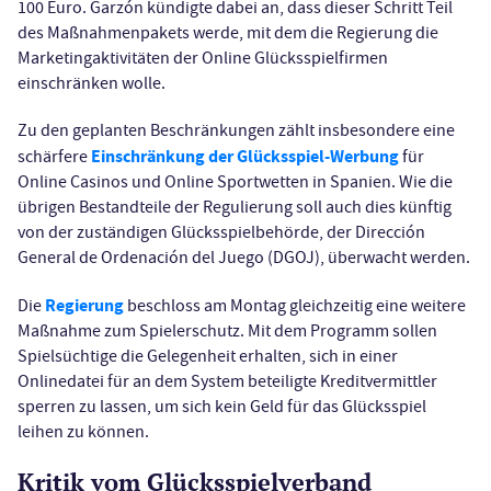
100 Euro. Garzón kündigte dabei an, dass dieser Schritt Teil
des Maßnahmenpakets werde, mit dem die Regierung die
Marketingaktivitäten der Online Glücksspielfirmen
einschränken wolle.
Zu den geplanten Beschränkungen zählt insbesondere eine
Einschränkung der Glücksspiel-Werbung
schärfere
für
Online Casinos und Online Sportwetten in Spanien. Wie die
übrigen Bestandteile der Regulierung soll auch dies künftig
von der zuständigen Glücksspielbehörde, der Dirección
General de Ordenación del Juego (DGOJ), überwacht werden.
Regierung
Die
beschloss am Montag gleichzeitig eine weitere
Maßnahme zum Spielerschutz. Mit dem Programm sollen
Spielsüchtige die Gelegenheit erhalten, sich in einer
Onlinedatei für an dem System beteiligte Kreditvermittler
sperren zu lassen, um sich kein Geld für das Glücksspiel
leihen zu können.
Kritik vom Glücksspielverband