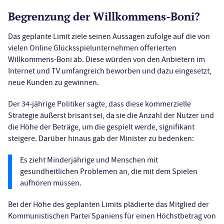
Begrenzung der Willkommens-Boni?
Das geplante Limit ziele seinen Aussagen zufolge auf die von
vielen Online Glücksspielunternehmen offerierten
Willkommens-Boni ab. Diese würden von den Anbietern im
Internet und TV umfangreich beworben und dazu eingesetzt,
neue Kunden zu gewinnen.
Der 34-jährige Politiker sagte, dass diese kommerzielle
Strategie äußerst brisant sei, da sie die Anzahl der Nutzer und
die Höhe der Beträge, um die gespielt werde, signifikant
steigere. Darüber hinaus gab der Minister zu bedenken:
Es zieht Minderjährige und Menschen mit
gesundheitlichen Problemen an, die mit dem Spielen
aufhören müssen.
Bei der Höhe des geplanten Limits plädierte das Mitglied der
Kommunistischen Partei Spaniens für einen Höchstbetrag von