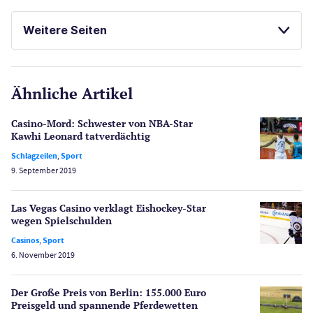
Casinos
Weitere Seiten
E-Sport
CasinoOnline.de
Ähnliche Artikel
Gesetzgebung
Echtgeld
Casino-Mord: Schwester von NBA-Star
Lotterie
Kawhi Leonard tatverdächtig
PayPal Casinos
Schlagzeilen
,
Sport
9. September 2019
Poker
Novoline Casinos
Las Vegas Casino verklagt Eishockey-Star
Schlagzeilen
wegen Spielschulden
Merkur Casinos
Casinos
,
Sport
Spiele
6. November 2019
Spielautomaten
Spielerschutz
Der Große Preis von Berlin: 155.000 Euro
Casino Testberichte
Preisgeld und spannende Pferdewetten