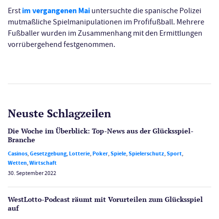
im vergangenen Mai
Erst
untersuchte die spanische Polizei
mutmaßliche Spielmanipulationen im Profifußball. Mehrere
Fußballer wurden im Zusammenhang mit den Ermittlungen
vorrübergehend festgenommen.
Neuste Schlagzeilen
Die Woche im Überblick: Top-News aus der Glücksspiel-
Branche
Casinos
,
Gesetzgebung
,
Lotterie
,
Poker
,
Spiele
,
Spielerschutz
,
Sport
,
Wetten
,
Wirtschaft
30. September 2022
WestLotto-Podcast räumt mit Vorurteilen zum Glücksspiel
auf