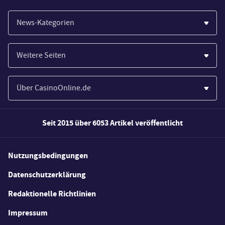
News-Kategorien
Casinos
Weitere Seiten
Wirtschaft
Paypal Casinos
Spiele
Über CasinoOnline.de
Novoline Casinos
Poker
Über Uns
Merkur Casinos
Seit 2015 über 6053 Artikel veröffentlicht
Sport
Unsere Experten
Spielautomaten
Gesetzgebung
Wie wir bewerten
Nutzungsbedingungen
Casino Testberichte
Schlagzeilen
FAQs
Datenschutzerklärung
Casino Bonus Angebote
E-Sport
Redaktionelle Richtlinien
Kostenlose Spiele
Lotterie
Impressum
Spielerschutz