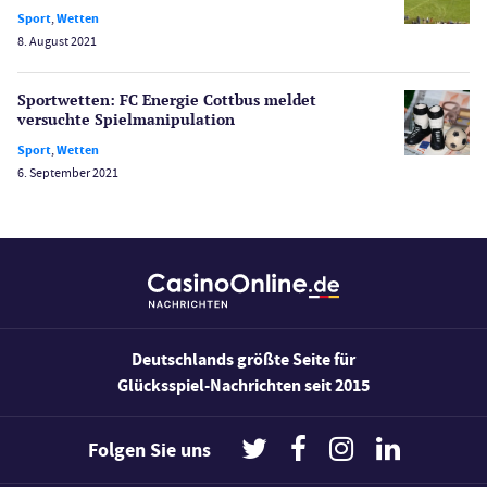
Sport
,
Wetten
Sport
8. August 2021
Bonus Ohne Einzahlung
Wetten
Sportwetten: FC Energie Cottbus meldet
Slot Freispiele
versuchte Spiel­manipulation
Wirtschaft
Sport
,
Wetten
6. September 2021
Deutschlands größte Seite für
Glücksspiel-Nachrichten seit 2015
Folgen Sie uns