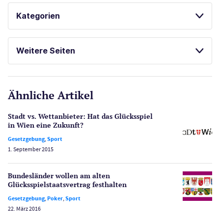
SPORTWETTEN
Kategorien
SPIELAUTOMATEN ONLINE SPIELEN
Casinos
ONLINE SPORTWETTEN
Weitere Seiten
KOSTENLOSE SPIELE
E-Sport
CasinoOnline.de
Ähnliche Artikel
Gesetzgebung
Echtgeld
Stadt vs. Wettanbieter: Hat das Glücksspiel
Lotterie
in Wien eine Zukunft?
PayPal Casinos
Gesetzgebung
,
Sport
1. September 2015
Poker
Novoline Casinos
Bundesländer wollen am alten
Schlagzeilen
Glücksspielstaatsvertrag festhalten
Merkur Casinos
Gesetzgebung
,
Poker
,
Sport
Spiele
22. März 2016
Spielautomaten