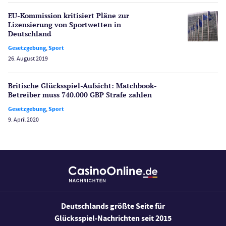
Spielerschutz
EU-Kommission kritisiert Pläne zur
Casino Testberichte
Lizensierung von Sportwetten in
Deutschland
Sport
Gesetzgebung
,
Sport
Bonus Ohne Einzahlung
26. August 2019
Wetten
Slot Freispiele
Britische Glücksspiel-Aufsicht: Matchbook-
Betreiber muss 740.000 GBP Strafe zahlen
Wirtschaft
Gesetzgebung
,
Sport
9. April 2020
Deutschlands größte Seite für
Glücksspiel-Nachrichten seit 2015