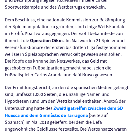
und Bekämpfung illegaler Aktivitäten im Bereich der
Sportwettkämpfe und des Wettbetrugs entwickeln.
Dem Beschluss, eine nationale Kommission zur Bekämpfung
der Spielmanipulation zu gründen, sind einige Wettskandale
im Profifußball vorausgegangen. Der wohl bekannteste von
Operation Oikos
ihnen ist die
. Im Mai wurden 21 Spieler und
Vereinsfunktionäre der ersten bis dritten Liga festgenommen,
weil sie in Spielabsprachen verwickelt gewesen sein sollen.
Die Köpfe des kriminellen Netzwerkes, das Geld mit
geschobenen Fußballpartien gemacht habe, seien die
Fußballspieler Carlos Aranda und Raúl Bravo gewesen.
Der Ermittlungsbericht, an den die spanischen Medien gelangt
sind, umfasst 1.000 Seiten, die unzählige Namen und
Hypothesen rund um den Wettskandal enthalten. Anstoß der
Zweitligatreffen zwischen dem SD
Untersuchung hatte des
Huesca und dem Gimnàstic de Tarragona
[Seite auf
Spanisch] im Mai 2018 geliefert, bei dem die Uefa
ungewöhnliche Geldflüsse feststellte. Die Wetteinsätze waren