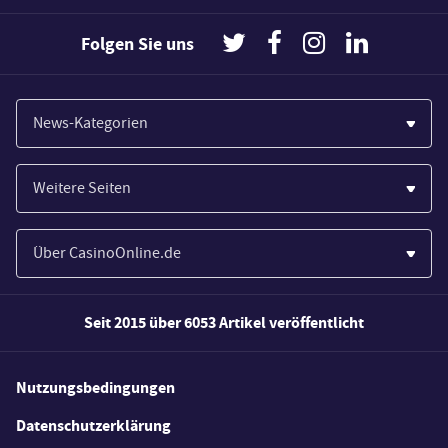
Folgen Sie uns
News-Kategorien
Casinos
Weitere Seiten
Wirtschaft
Paypal Casinos
Spiele
Über CasinoOnline.de
Novoline Casinos
Poker
Über Uns
Merkur Casinos
Seit 2015 über 6053 Artikel veröffentlicht
Sport
Unsere Experten
Spielautomaten
Gesetzgebung
Wie wir bewerten
Nutzungsbedingungen
Casino Testberichte
Schlagzeilen
FAQs
Datenschutzerklärung
Casino Bonus Angebote
E-Sport